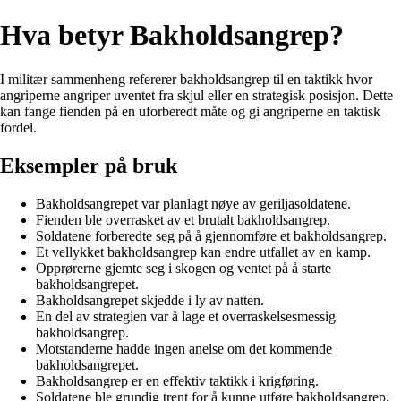
Hva betyr Bakholdsangrep?
I militær sammenheng refererer bakholdsangrep til en taktikk hvor
angriperne angriper uventet fra skjul eller en strategisk posisjon. Dette
kan fange fienden på en uforberedt måte og gi angriperne en taktisk
fordel.
Eksempler på bruk
Bakholdsangrepet var planlagt nøye av geriljasoldatene.
Fienden ble overrasket av et brutalt bakholdsangrep.
Soldatene forberedte seg på å gjennomføre et bakholdsangrep.
Et vellykket bakholdsangrep kan endre utfallet av en kamp.
Opprørerne gjemte seg i skogen og ventet på å starte
bakholdsangrepet.
Bakholdsangrepet skjedde i ly av natten.
En del av strategien var å lage et overraskelsesmessig
bakholdsangrep.
Motstanderne hadde ingen anelse om det kommende
bakholdsangrepet.
Bakholdsangrep er en effektiv taktikk i krigføring.
Soldatene ble grundig trent for å kunne utføre bakholdsangrep.