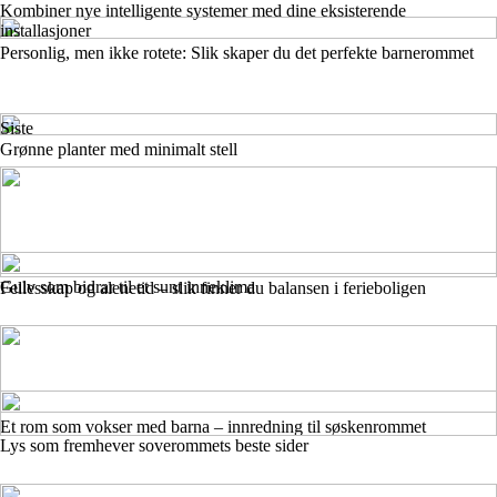
Kombiner nye intelligente systemer med dine eksisterende
installasjoner
Personlig, men ikke rotete: Slik skaper du det perfekte barnerommet
Siste
Grønne planter med minimalt stell
Gulv som bidrar til et sunt inneklima
Fellesskap og alenetid – slik finner du balansen i ferieboligen
Et rom som vokser med barna – innredning til søskenrommet
Lys som fremhever soverommets beste sider