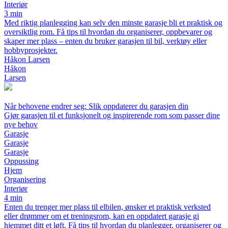
Interiør
3 min
Med riktig planlegging kan selv den minste garasje bli et praktisk og
oversiktlig rom. Få tips til hvordan du organiserer, oppbevarer og
skaper mer plass – enten du bruker garasjen til bil, verktøy eller
hobbyprosjekter.
Håkon Larsen
Håkon
Larsen
Når behovene endrer seg: Slik oppdaterer du garasjen din
Gjør garasjen til et funksjonelt og inspirerende rom som passer dine
nye behov
Garasje
Garasje
Garasje
Oppussing
Hjem
Organisering
Interiør
4 min
Enten du trenger mer plass til elbilen, ønsker et praktisk verksted
eller drømmer om et treningsrom, kan en oppdatert garasje gi
hjemmet ditt et løft. Få tips til hvordan du planlegger, organiserer og