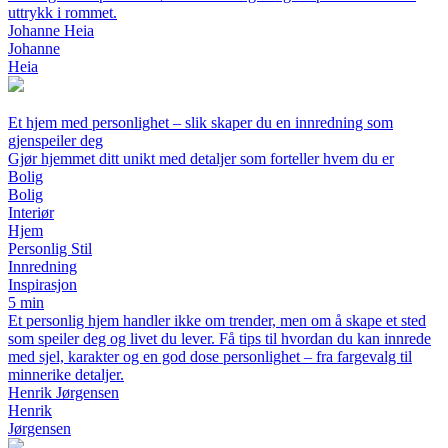
uttrykk i rommet.
Johanne Heia
Johanne
Heia
Et hjem med personlighet – slik skaper du en innredning som
gjenspeiler deg
Gjør hjemmet ditt unikt med detaljer som forteller hvem du er
Bolig
Bolig
Interiør
Hjem
Personlig Stil
Innredning
Inspirasjon
5 min
Et personlig hjem handler ikke om trender, men om å skape et sted
som speiler deg og livet du lever. Få tips til hvordan du kan innrede
med sjel, karakter og en god dose personlighet – fra fargevalg til
minnerike detaljer.
Henrik Jørgensen
Henrik
Jørgensen