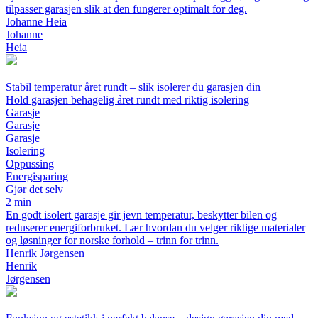
tilpasser garasjen slik at den fungerer optimalt for deg.
Johanne Heia
Johanne
Heia
Stabil temperatur året rundt – slik isolerer du garasjen din
Hold garasjen behagelig året rundt med riktig isolering
Garasje
Garasje
Garasje
Isolering
Oppussing
Energisparing
Gjør det selv
2 min
En godt isolert garasje gir jevn temperatur, beskytter bilen og
reduserer energiforbruket. Lær hvordan du velger riktige materialer
og løsninger for norske forhold – trinn for trinn.
Henrik Jørgensen
Henrik
Jørgensen