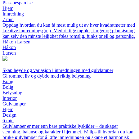
Plassbesparelse
Hjem
Innredning
7 min
Oppdag hvordan du kan få mest mulig ut av hver kvadratmeter med
kreative innredningsgrep. Med riktige møbler, farger og planløsning
kan selv den minste leilighet føles romslig, funksjonell og personlig.
Håkon Larsen
Håkon
Larsen
Skap høyde og variasjon i innredningen med gulvlamper
Gi rommet liv og dybde med riktig belysning
Bolig
Bolig
Belysning
Interiør
Gulvlamper
Hjem
Design
6 min
Gulvlamper er mer enn bare praktiske lyskilder – de skaper
stemning, balanse og karakter i hjemmet. Få tips til hvordan du kan
bruke gulvlamper for å løfte innredningen og skape et harmonisk