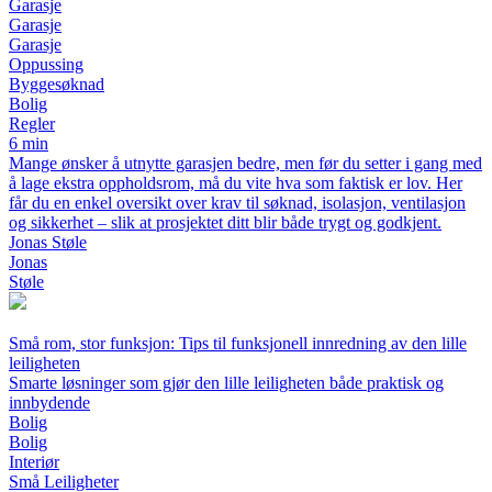
Garasje
Garasje
Garasje
Oppussing
Byggesøknad
Bolig
Regler
6 min
Mange ønsker å utnytte garasjen bedre, men før du setter i gang med
å lage ekstra oppholdsrom, må du vite hva som faktisk er lov. Her
får du en enkel oversikt over krav til søknad, isolasjon, ventilasjon
og sikkerhet – slik at prosjektet ditt blir både trygt og godkjent.
Jonas Støle
Jonas
Støle
Små rom, stor funksjon: Tips til funksjonell innredning av den lille
leiligheten
Smarte løsninger som gjør den lille leiligheten både praktisk og
innbydende
Bolig
Bolig
Interiør
Små Leiligheter