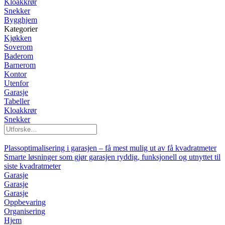
Kloakkrør
Snekker
Bygghjem
Kategorier
Kjøkken
Soverom
Baderom
Barnerom
Kontor
Utenfor
Garasje
Tabeller
Kloakkrør
Snekker
Plassoptimalisering i garasjen – få mest mulig ut av få kvadratmeter
Smarte løsninger som gjør garasjen ryddig, funksjonell og utnyttet til
siste kvadratmeter
Garasje
Garasje
Garasje
Oppbevaring
Organisering
Hjem