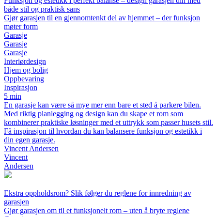
Funksjon og estetikk i perfekt balanse – design garasjen din med
både stil og praktisk sans
Gjør garasjen til en gjennomtenkt del av hjemmet – der funksjon
møter form
Garasje
Garasje
Garasje
Interiørdesign
Hjem og bolig
Oppbevaring
Inspirasjon
5 min
En garasje kan være så mye mer enn bare et sted å parkere bilen.
Med riktig planlegging og design kan du skape et rom som
kombinerer praktiske løsninger med et uttrykk som passer husets stil.
Få inspirasjon til hvordan du kan balansere funksjon og estetikk i
din egen garasje.
Vincent Andersen
Vincent
Andersen
Ekstra oppholdsrom? Slik følger du reglene for innredning av
garasjen
Gjør garasjen om til et funksjonelt rom – uten å bryte reglene