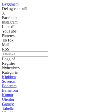
Bygghjem
Del og vær snill
X
Facebook
Instagram
LinkedIn
YouTube
Pinterest
TikTok
Mail
RSS
Logg på
Register
Nyhetsbrev
Kategorier
Kjøkken
Soverom
Baderom
Barnerom
Kontor
Utenfor
Garasje
Tabeller