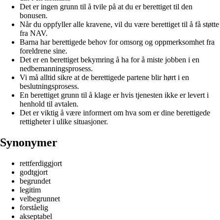
Det er ingen grunn til å tvile på at du er berettiget til den
bonusen.
Når du oppfyller alle kravene, vil du være berettiget til å få støtte
fra NAV.
Barna har berettigede behov for omsorg og oppmerksomhet fra
foreldrene sine.
Det er en berettiget bekymring å ha for å miste jobben i en
nedbemanningsprosess.
Vi må alltid sikre at de berettigede partene blir hørt i en
beslutningsprosess.
En berettiget grunn til å klage er hvis tjenesten ikke er levert i
henhold til avtalen.
Det er viktig å være informert om hva som er dine berettigede
rettigheter i ulike situasjoner.
Synonymer
rettferdiggjort
godtgjort
begrundet
legitim
velbegrunnet
forståelig
akseptabel