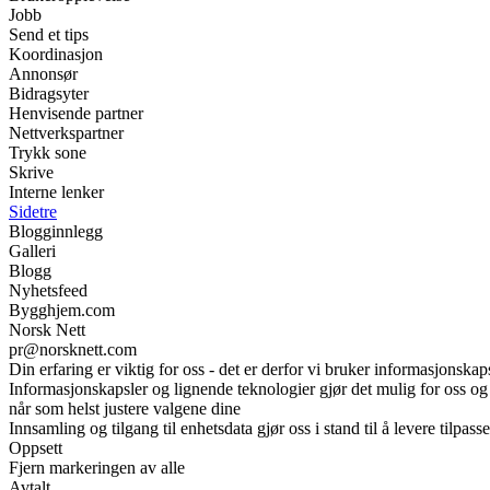
Jobb
Send et tips
Koordinasjon
Annonsør
Bidragsyter
Henvisende partner
Nettverkspartner
Trykk sone
Skrive
Interne lenker
Sidetre
Blogginnlegg
Galleri
Blogg
Nyhetsfeed
Bygghjem.com
Norsk Nett
pr@norsknett.com
Din erfaring er viktig for oss - det er derfor vi bruker informasjonskap
Informasjonskapsler og lignende teknologier gjør det mulig for oss og v
når som helst justere valgene dine
Innsamling og tilgang til enhetsdata gjør oss i stand til å levere tilpa
Oppsett
Fjern markeringen av alle
Avtalt