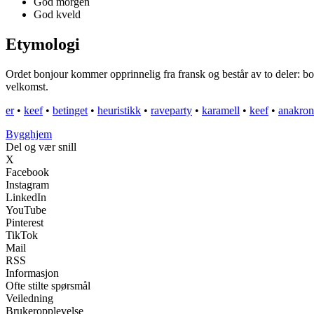
God morgen
God kveld
Etymologi
Ordet bonjour kommer opprinnelig fra fransk og består av to deler: b
velkomst.
er
•
keef
•
betinget
•
heuristikk
•
raveparty
•
karamell
•
keef
•
anakron
Bygghjem
Del og vær snill
X
Facebook
Instagram
LinkedIn
YouTube
Pinterest
TikTok
Mail
RSS
Informasjon
Ofte stilte spørsmål
Veiledning
Brukeropplevelse