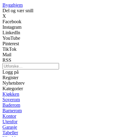
Bygghjem
Del og vær snill
X
Facebook
Instagram
LinkedIn
YouTube
Pinterest
TikTok
Mail
RSS
Logg på
Register
Nyhetsbrev
Kategorier
Kjøkken
Soverom
Baderom
Barnerom
Kontor
Utenfor
Garasje
Tabeller