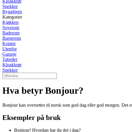
Kloakkrør
Snekker
Bygghjem
Kategorier
Kjøkken
Soverom
Baderom
Barnerom
Kontor
Utenfor
Garasje
Tabeller
Kloakkrør
Snekker
Hva betyr Bonjour?
Bonjour kan oversettes til norsk som god dag eller god morgen. Det e
Eksempler på bruk
Bonjour! Hvordan har du det i dag?