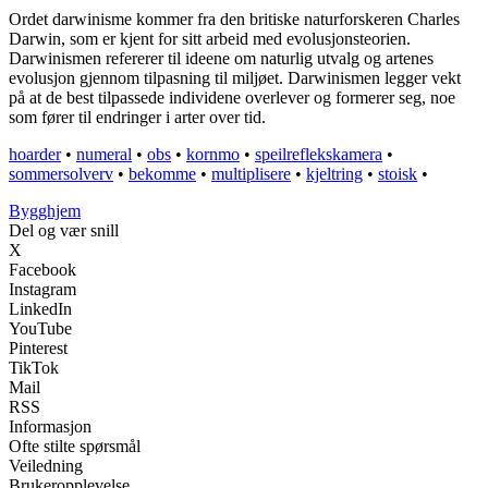
Ordet darwinisme kommer fra den britiske naturforskeren Charles
Darwin, som er kjent for sitt arbeid med evolusjonsteorien.
Darwinismen refererer til ideene om naturlig utvalg og artenes
evolusjon gjennom tilpasning til miljøet. Darwinismen legger vekt
på at de best tilpassede individene overlever og formerer seg, noe
som fører til endringer i arter over tid.
hoarder
•
numeral
•
obs
•
kornmo
•
speilreflekskamera
•
sommersolverv
•
bekomme
•
multiplisere
•
kjeltring
•
stoisk
•
Bygghjem
Del og vær snill
X
Facebook
Instagram
LinkedIn
YouTube
Pinterest
TikTok
Mail
RSS
Informasjon
Ofte stilte spørsmål
Veiledning
Brukeropplevelse