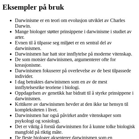
Eksempler på bruk
Darwinisme er en teori om evolusjon utviklet av Charles
Darwin.
Mange biologer støtter prinsippene i darwinisme i studiet av
arter.
Evnen til å tilpasse seg miljøet er en sentral del av
darwinismen.
Darwinismen har hatt stor innflytelse på moderne vitenskap.
De som motsier darwinismen, argumenterer ofte for
kreasjonisme.
Darwinismen fokuserer på overlevelse av de best tilpassede
individer.
I dag betraktes darwinismen som en av de mest
innflytelsesrike teoriene i biologi.
Oppdagelsen av genetikk har bidratt til å styrke prinsippene i
darwinismen.
Kritikere av darwinismen hevder at den ikke tar hensyn til
kompleksiteten i livet.
Darwinismen har også påvirket andre vitenskaper som
psykologi og sosiologi.
Det er viktig å forstå darwinismen for å kunne tolke biologisk
mangfold på riktig måte.
De fleste biologer aksepterer darwinismen som en