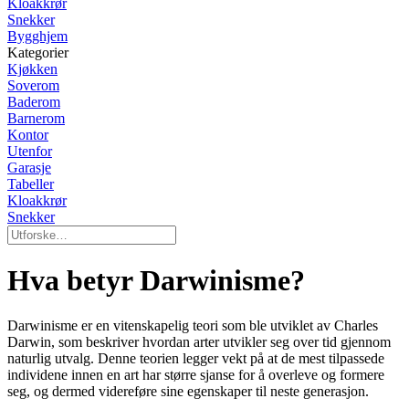
Kloakkrør
Snekker
Bygghjem
Kategorier
Kjøkken
Soverom
Baderom
Barnerom
Kontor
Utenfor
Garasje
Tabeller
Kloakkrør
Snekker
Hva betyr Darwinisme?
Darwinisme er en vitenskapelig teori som ble utviklet av Charles
Darwin, som beskriver hvordan arter utvikler seg over tid gjennom
naturlig utvalg. Denne teorien legger vekt på at de mest tilpassede
individene innen en art har større sjanse for å overleve og formere
seg, og dermed videreføre sine egenskaper til neste generasjon.