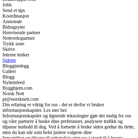
Jobb
Send et tips
Koordinasjon
Annonsør
Bidragsyter
Henvisende partner
Nettverkspartner
Trykk sone
Skrive
Interne lenker
Sidetre
Blogginnlegg
Galleri
Blogg
Nyhetsfeed
Bygghjem.com
Norsk Nett
pr@norsknett.com
Din erfaring er viktig for oss - det er derfor vi bruker
informasjonskapsler. Les mer her.
Informasjonskapsler og lignende teknologier gjør det mulig for oss
og våre partnere å huske dine preferanser, analysere trafikk og
tilpasse innhold til deg. Ved å fortsette å bruke siden godtar du dette,
men du kan når som helst justere valgene dine
Innsamling og tilgang til enhetsdata gjør oss i stand til å levere