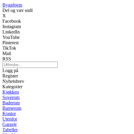
Bygghjem
Del og vær snill
X
Facebook
Instagram
LinkedIn
YouTube
Pinterest
TikTok
Mail
RSS
Logg på
Register
Nyhetsbrev
Kategorier
Kjøkken
Soverom
Baderom
Barnerom
Kontor
Utenfor
Garasje
Tabeller