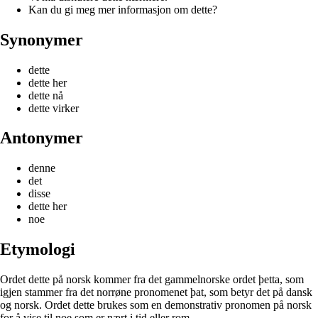
Kan du gi meg mer informasjon om dette?
Synonymer
dette
dette her
dette nå
dette virker
Antonymer
denne
det
disse
dette her
noe
Etymologi
Ordet dette på norsk kommer fra det gammelnorske ordet þetta, som
igjen stammer fra det norrøne pronomenet þat, som betyr det på dansk
og norsk. Ordet dette brukes som en demonstrativ pronomen på norsk
for å vise til noe som er nært i tid eller rom.