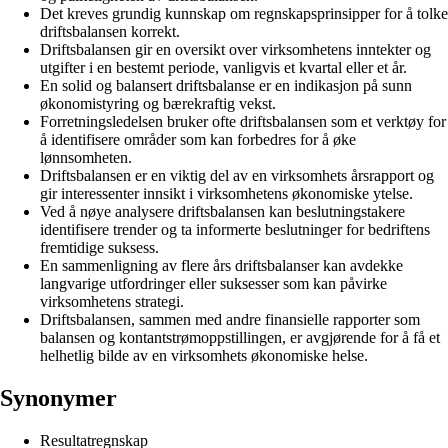
Det kreves grundig kunnskap om regnskapsprinsipper for å tolke
driftsbalansen korrekt.
Driftsbalansen gir en oversikt over virksomhetens inntekter og
utgifter i en bestemt periode, vanligvis et kvartal eller et år.
En solid og balansert driftsbalanse er en indikasjon på sunn
økonomistyring og bærekraftig vekst.
Forretningsledelsen bruker ofte driftsbalansen som et verktøy for
å identifisere områder som kan forbedres for å øke
lønnsomheten.
Driftsbalansen er en viktig del av en virksomhets årsrapport og
gir interessenter innsikt i virksomhetens økonomiske ytelse.
Ved å nøye analysere driftsbalansen kan beslutningstakere
identifisere trender og ta informerte beslutninger for bedriftens
fremtidige suksess.
En sammenligning av flere års driftsbalanser kan avdekke
langvarige utfordringer eller suksesser som kan påvirke
virksomhetens strategi.
Driftsbalansen, sammen med andre finansielle rapporter som
balansen og kontantstrømoppstillingen, er avgjørende for å få et
helhetlig bilde av en virksomhets økonomiske helse.
Synonymer
Resultatregnskap