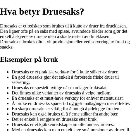
Hva betyr Druesaks?
Druesaks er et redskap som brukes til å kutte av druer fra drueklasen.
Den ligner ofte på en saks med spisse, avrundede blader som gjør det
enkelt å skjære av druene uten å skade resten av drueklasen.
Druesaksen brukes ofte i vinproduksjon eller ved servering av frukt og
snacks.
Eksempler på bruk
Druesaks er et praktisk verktøy for å kutte stilker av druer.
En god druesaks gjør det enkelt å forberede friske druer til
servering.
Druesaks er spesielt nyttige når man lager fruktsalat.
Det finnes ulike varianter av druesaks å velge mellom.
En druesaks er et must-have verktøy for enhver matentusiast.
Å bruke en druesaks sparer tid og gjør matlagingen mer effektiv.
En skarp druesaks er viktig for å unngå å ødelegge frukten.
Druesaks kan også brukes til å fjerne stilker fra andre bær.
Det er enkelt å rengjøre en druesaks etter bruk.
Druesaks er et kjøkkenredskap som ofte undervurderes.
Med en druesaks kan man enkelt lage små porsjoner av druer til