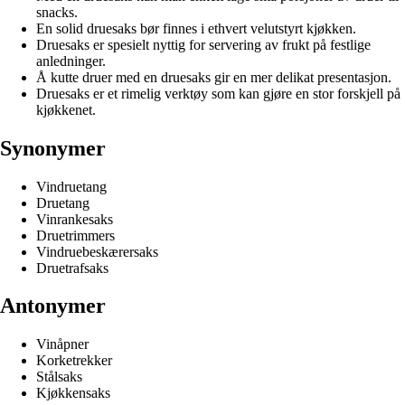
snacks.
En solid druesaks bør finnes i ethvert velutstyrt kjøkken.
Druesaks er spesielt nyttig for servering av frukt på festlige
anledninger.
Å kutte druer med en druesaks gir en mer delikat presentasjon.
Druesaks er et rimelig verktøy som kan gjøre en stor forskjell på
kjøkkenet.
Synonymer
Vindruetang
Druetang
Vinrankesaks
Druetrimmers
Vindruebeskærersaks
Druetrafsaks
Antonymer
Vinåpner
Korketrekker
Stålsaks
Kjøkkensaks