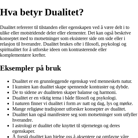
Hva betyr Dualitet?
Dualitet refererer til tilstanden eller egenskapen ved å være delt i to
ulike eller motstridende deler eller elementer. Det kan også beskrive
konseptet med to motsetninger som eksisterer side om side eller i
relasjon til hverandre. Dualitet brukes ofte i filosofi, psykologi og
spiritualitet for å utforske ideen om kontrasterende eller
komplementære krefter.
Eksempler på bruk
Dualitet er en grunnleggende egenskap ved menneskets natur.
I kunsten kan dualitet skape spennende kontraster og dybde.
De to sidene av dualiteten skaper balanse og harmoni.
Dualitet er en viktig tema i både filosofi og psykologi.
I naturen finner vi dualitet i form av natt og dag, lys og mørke.
Mange religiøse tradisjoner utforsker konsepter av dualitet.
Dualitet kan også manifestere seg som motsetninger som utfyller
hverandre.
I astrologi er dualitet ofte knyttet til stjernetegn og deres
egenskaper.
Å forstå dualitet kan hjelpe oss å akseptere og omfavne våre