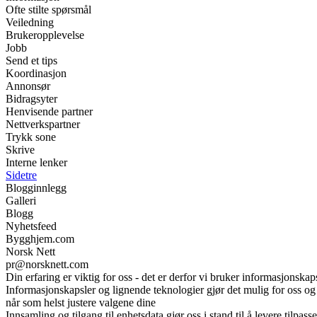
Ofte stilte spørsmål
Veiledning
Brukeropplevelse
Jobb
Send et tips
Koordinasjon
Annonsør
Bidragsyter
Henvisende partner
Nettverkspartner
Trykk sone
Skrive
Interne lenker
Sidetre
Blogginnlegg
Galleri
Blogg
Nyhetsfeed
Bygghjem.com
Norsk Nett
pr@norsknett.com
Din erfaring er viktig for oss - det er derfor vi bruker informasjonskap
Informasjonskapsler og lignende teknologier gjør det mulig for oss og v
når som helst justere valgene dine
Innsamling og tilgang til enhetsdata gjør oss i stand til å levere tilpa