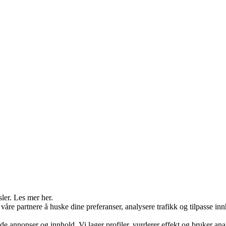
sler. Les mer her.
åre partnere å huske dine preferanser, analysere trafikk og tilpasse inn
ssede annonser og innhold. Vi lager profiler, vurderer effekt og bruker ana