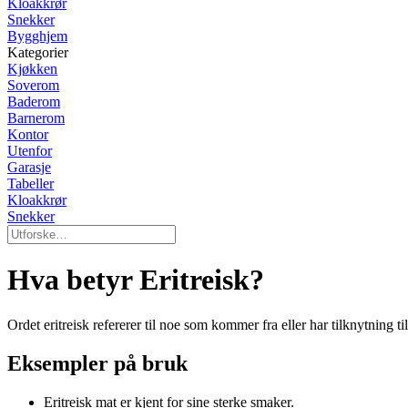
Kloakkrør
Snekker
Bygghjem
Kategorier
Kjøkken
Soverom
Baderom
Barnerom
Kontor
Utenfor
Garasje
Tabeller
Kloakkrør
Snekker
Hva betyr Eritreisk?
Ordet eritreisk refererer til noe som kommer fra eller har tilknytning til
Eksempler på bruk
Eritreisk mat er kjent for sine sterke smaker.