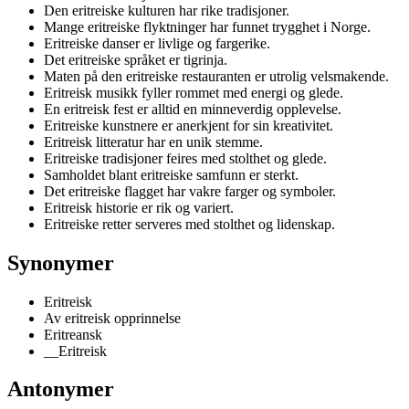
Den eritreiske kulturen har rike tradisjoner.
Mange eritreiske flyktninger har funnet trygghet i Norge.
Eritreiske danser er livlige og fargerike.
Det eritreiske språket er tigrinja.
Maten på den eritreiske restauranten er utrolig velsmakende.
Eritreisk musikk fyller rommet med energi og glede.
En eritreisk fest er alltid en minneverdig opplevelse.
Eritreiske kunstnere er anerkjent for sin kreativitet.
Eritreisk litteratur har en unik stemme.
Eritreiske tradisjoner feires med stolthet og glede.
Samholdet blant eritreiske samfunn er sterkt.
Det eritreiske flagget har vakre farger og symboler.
Eritreisk historie er rik og variert.
Eritreiske retter serveres med stolthet og lidenskap.
Synonymer
Eritreisk
Av eritreisk opprinnelse
Eritreansk
__Eritreisk
Antonymer