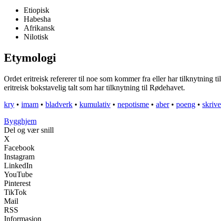
Etiopisk
Habesha
Afrikansk
Nilotisk
Etymologi
Ordet eritreisk refererer til noe som kommer fra eller har tilknytning ti
eritreisk bokstavelig talt som har tilknytning til Rødehavet.
kry
•
imam
•
bladverk
•
kumulativ
•
nepotisme
•
aber
•
poeng
•
skrive
Bygghjem
Del og vær snill
X
Facebook
Instagram
LinkedIn
YouTube
Pinterest
TikTok
Mail
RSS
Informasjon