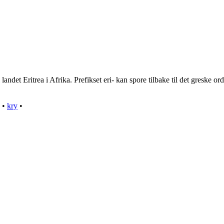
l landet Eritrea i Afrika. Prefikset eri- kan spore tilbake til det greske
•
kry
•