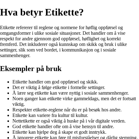
Hva betyr Etikette?
Etikette refererer til reglene og normene for høflig oppførsel og
omgangsformer i ulike sosiale situasjoner. Det handler om å vise
respekt for andre gjennom god oppførsel, høflighet og korrekt
fremferd. Det inkluderer også kunnskap om skikk og bruk i ulike
settinger, slik som ved bordet, i kommunikasjon og i sosiale
sammenhenger.
Eksempler på bruk
Etikette handler om god oppførsel og skikk.
Det er viktig å følge etikette i formelle settinger.
Å lære seg etikette kan være nyttig i sosiale sammenhenger.
Noen ganger kan etikette virke gammeldags, men det er fortsatt
viktig.
Respekter etikette-reglene når du er på besøk hos andre.
Etikette kan variere fra kultur til kultur.
Nettetikette er også viktig å huske på i vår digitale verden.
God etikette handler ofte om å vise hensyn til andre.
Etikette kan hjelpe deg å skape et godt inntrykk.
Å ignorere etikette kan føre til misforståelser og dårlig stemning.