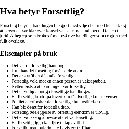
Hva betyr Forsettlig?
Forsettlig betyr at handlingen ble gjort med vilje eller med hensikt, og
at personen var klar over konsekvensene av handlingen. Det er et
juridisk begrep som brukes for å beskrive handlinger som er gjort med
fullt overlegg.
Eksempler på bruk
Det var en forsettlig handling.
Hun handlet forsettlig for å skade andre.
Det er straffbart å handle forsettlig.
Forsettlig vold mot en annen person er uakseptabelt.
Retten fastslo at handlingen var forsettlig.
Det er viktig å unngå forsettlige handlinger.
En forsettlig brudd på loven kan få alvorlige konsekvenser.
Politiet etterforsker den forsettlige brannstiftelsen.
Han ble dømt for forsettlig drap.
Forsettlig ødeleggelse av offentlig eiendom er ulovlig.
Det er vanskelig å bevise at det var forsettlig.
En forsettlig løgn kan føre til tap av tillit.
Forsettlig manipulering av bevis er straffbart.