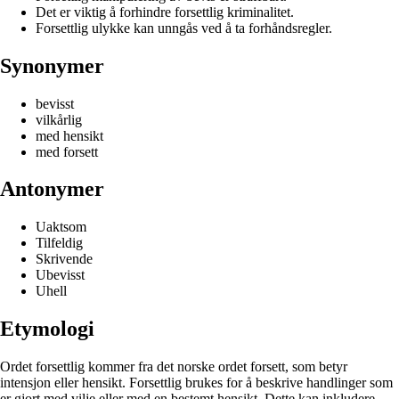
Det er viktig å forhindre forsettlig kriminalitet.
Forsettlig ulykke kan unngås ved å ta forhåndsregler.
Synonymer
bevisst
vilkårlig
med hensikt
med forsett
Antonymer
Uaktsom
Tilfeldig
Skrivende
Ubevisst
Uhell
Etymologi
Ordet forsettlig kommer fra det norske ordet forsett, som betyr
intensjon eller hensikt. Forsettlig brukes for å beskrive handlinger som
er gjort med vilje eller med en bestemt hensikt. Dette kan inkludere