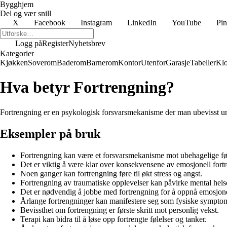
Bygghjem
Del og vær snill
X
Facebook
Instagram
LinkedIn
YouTube
Pin
Logg på
Register
Nyhetsbrev
Kategorier
Kjøkken
Soverom
Baderom
Barnerom
Kontor
Utenfor
Garasje
Tabeller
Klo
Hva betyr Fortrengning?
Fortrengning er en psykologisk forsvarsmekanisme der man ubevisst under
Eksempler på bruk
Fortrengning kan være et forsvarsmekanisme mot ubehagelige føl
Det er viktig å være klar over konsekvensene av emosjonell fort
Noen ganger kan fortrengning føre til økt stress og angst.
Fortrengning av traumatiske opplevelser kan påvirke mental helse
Det er nødvendig å jobbe med fortrengning for å oppnå emosjone
Årlange fortrengninger kan manifestere seg som fysiske sympto
Bevissthet om fortrengning er første skritt mot personlig vekst.
Terapi kan bidra til å løse opp fortrengte følelser og tanker.