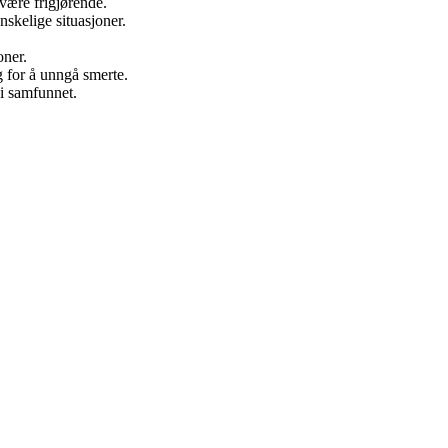
være frigjørende.
nskelige situasjoner.
oner.
g for å unngå smerte.
 i samfunnet.