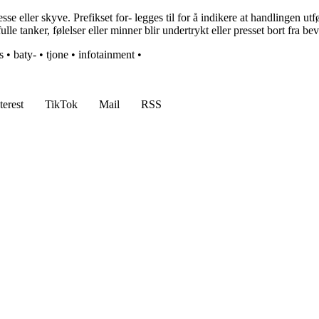
se eller skyve. Prefikset for- legges til for å indikere at handlingen ut
e tanker, følelser eller minner blir undertrykt eller presset bort fra bev
s
•
baty-
•
tjone
•
infotainment
•
terest
TikTok
Mail
RSS