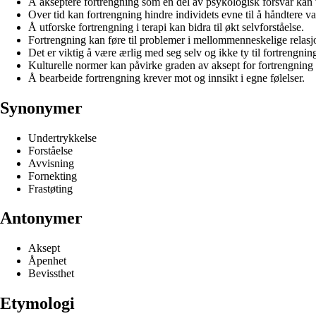
Å akseptere fortrengning som en del av psykologisk forsvar kan 
Over tid kan fortrengning hindre individets evne til å håndtere va
Å utforske fortrengning i terapi kan bidra til økt selvforståelse.
Fortrengning kan føre til problemer i mellommenneskelige relasj
Det er viktig å være ærlig med seg selv og ikke ty til fortrengnin
Kulturelle normer kan påvirke graden av aksept for fortrengning
Å bearbeide fortrengning krever mot og innsikt i egne følelser.
Synonymer
Undertrykkelse
Forståelse
Avvisning
Fornekting
Frastøting
Antonymer
Aksept
Åpenhet
Bevissthet
Etymologi