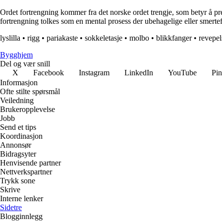
Ordet fortrengning kommer fra det norske ordet trengje, som betyr å pres
fortrengning tolkes som en mental prosess der ubehagelige eller smertefull
lyslilla
•
rigg
•
pariakaste
•
sokkeletasje
•
molbo
•
blikkfanger
•
revepel
Bygghjem
Del og vær snill
X
Facebook
Instagram
LinkedIn
YouTube
Pin
Informasjon
Ofte stilte spørsmål
Veiledning
Brukeropplevelse
Jobb
Send et tips
Koordinasjon
Annonsør
Bidragsyter
Henvisende partner
Nettverkspartner
Trykk sone
Skrive
Interne lenker
Sidetre
Blogginnlegg