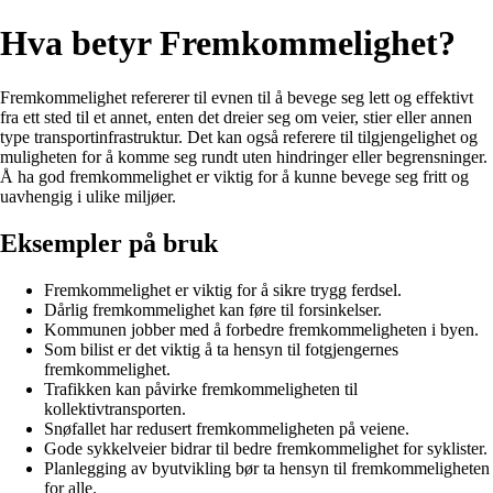
Hva betyr Fremkommelighet?
Fremkommelighet refererer til evnen til å bevege seg lett og effektivt
fra ett sted til et annet, enten det dreier seg om veier, stier eller annen
type transportinfrastruktur. Det kan også referere til tilgjengelighet og
muligheten for å komme seg rundt uten hindringer eller begrensninger.
Å ha god fremkommelighet er viktig for å kunne bevege seg fritt og
uavhengig i ulike miljøer.
Eksempler på bruk
Fremkommelighet er viktig for å sikre trygg ferdsel.
Dårlig fremkommelighet kan føre til forsinkelser.
Kommunen jobber med å forbedre fremkommeligheten i byen.
Som bilist er det viktig å ta hensyn til fotgjengernes
fremkommelighet.
Trafikken kan påvirke fremkommeligheten til
kollektivtransporten.
Snøfallet har redusert fremkommeligheten på veiene.
Gode sykkelveier bidrar til bedre fremkommelighet for syklister.
Planlegging av byutvikling bør ta hensyn til fremkommeligheten
for alle.