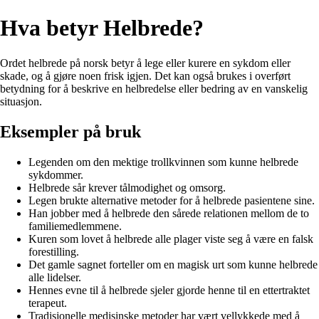
Hva betyr Helbrede?
Ordet helbrede på norsk betyr å lege eller kurere en sykdom eller
skade, og å gjøre noen frisk igjen. Det kan også brukes i overført
betydning for å beskrive en helbredelse eller bedring av en vanskelig
situasjon.
Eksempler på bruk
Legenden om den mektige trollkvinnen som kunne helbrede
sykdommer.
Helbrede sår krever tålmodighet og omsorg.
Legen brukte alternative metoder for å helbrede pasientene sine.
Han jobber med å helbrede den sårede relationen mellom de to
familiemedlemmene.
Kuren som lovet å helbrede alle plager viste seg å være en falsk
forestilling.
Det gamle sagnet forteller om en magisk urt som kunne helbrede
alle lidelser.
Hennes evne til å helbrede sjeler gjorde henne til en ettertraktet
terapeut.
Tradisjonelle medisinske metoder har vært vellykkede med å