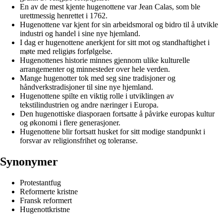
En av de mest kjente hugenottene var Jean Calas, som ble
urettmessig henrettet i 1762.
Hugenottene var kjent for sin arbeidsmoral og bidro til å utvikle
industri og handel i sine nye hjemland.
I dag er hugenottene anerkjent for sitt mot og standhaftighet i
møte med religiøs forfølgelse.
Hugenottenes historie minnes gjennom ulike kulturelle
arrangementer og minnesteder over hele verden.
Mange hugenotter tok med seg sine tradisjoner og
håndverkstradisjoner til sine nye hjemland.
Hugenottene spilte en viktig rolle i utviklingen av
tekstilindustrien og andre næringer i Europa.
Den hugenottiske diasporaen fortsatte å påvirke europas kultur
og økonomi i flere generasjoner.
Hugenottene blir fortsatt husket for sitt modige standpunkt i
forsvar av religionsfrihet og toleranse.
Synonymer
Protestantfug
Reformerte kristne
Fransk reformert
Hugenottkristne