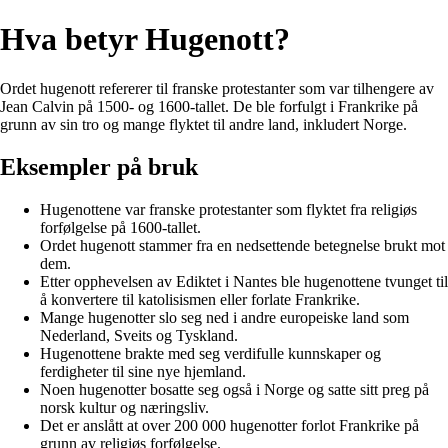
Hva betyr Hugenott?
Ordet hugenott refererer til franske protestanter som var tilhengere av
Jean Calvin på 1500- og 1600-tallet. De ble forfulgt i Frankrike på
grunn av sin tro og mange flyktet til andre land, inkludert Norge.
Eksempler på bruk
Hugenottene var franske protestanter som flyktet fra religiøs
forfølgelse på 1600-tallet.
Ordet hugenott stammer fra en nedsettende betegnelse brukt mot
dem.
Etter opphevelsen av Ediktet i Nantes ble hugenottene tvunget til
å konvertere til katolisismen eller forlate Frankrike.
Mange hugenotter slo seg ned i andre europeiske land som
Nederland, Sveits og Tyskland.
Hugenottene brakte med seg verdifulle kunnskaper og
ferdigheter til sine nye hjemland.
Noen hugenotter bosatte seg også i Norge og satte sitt preg på
norsk kultur og næringsliv.
Det er anslått at over 200 000 hugenotter forlot Frankrike på
grunn av religiøs forfølgelse.