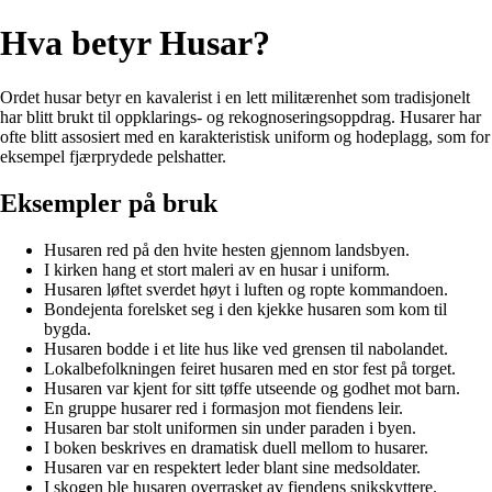
Hva betyr Husar?
Ordet husar betyr en kavalerist i en lett militærenhet som tradisjonelt
har blitt brukt til oppklarings- og rekognoseringsoppdrag. Husarer har
ofte blitt assosiert med en karakteristisk uniform og hodeplagg, som for
eksempel fjærprydede pelshatter.
Eksempler på bruk
Husaren red på den hvite hesten gjennom landsbyen.
I kirken hang et stort maleri av en husar i uniform.
Husaren løftet sverdet høyt i luften og ropte kommandoen.
Bondejenta forelsket seg i den kjekke husaren som kom til
bygda.
Husaren bodde i et lite hus like ved grensen til nabolandet.
Lokalbefolkningen feiret husaren med en stor fest på torget.
Husaren var kjent for sitt tøffe utseende og godhet mot barn.
En gruppe husarer red i formasjon mot fiendens leir.
Husaren bar stolt uniformen sin under paraden i byen.
I boken beskrives en dramatisk duell mellom to husarer.
Husaren var en respektert leder blant sine medsoldater.
I skogen ble husaren overrasket av fiendens snikskyttere.