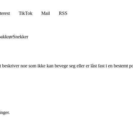
terest
TikTok
Mail
RSS
akkrør
Snekker
t beskriver noe som ikke kan bevege seg eller er låst fast i en bestemt p
inger.