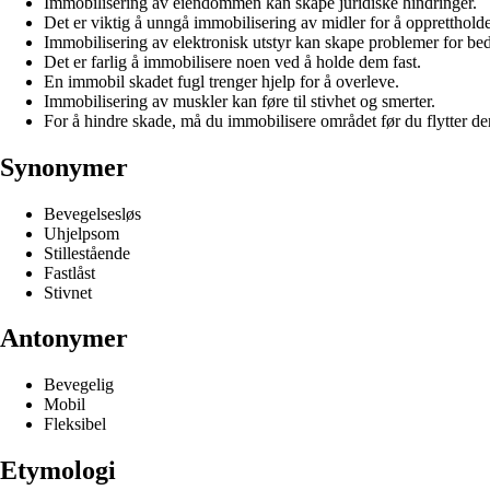
Immobilisering av eiendommen kan skape juridiske hindringer.
Det er viktig å unngå immobilisering av midler for å opprettholde 
Immobilisering av elektronisk utstyr kan skape problemer for bed
Det er farlig å immobilisere noen ved å holde dem fast.
En immobil skadet fugl trenger hjelp for å overleve.
Immobilisering av muskler kan føre til stivhet og smerter.
For å hindre skade, må du immobilisere området før du flytter d
Synonymer
Bevegelsesløs
Uhjelpsom
Stillestående
Fastlåst
Stivnet
Antonymer
Bevegelig
Mobil
Fleksibel
Etymologi