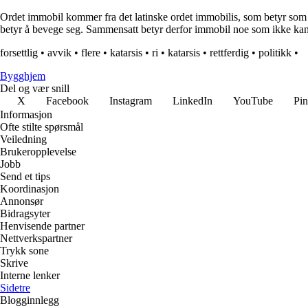
Ordet immobil kommer fra det latinske ordet immobilis, som betyr som i
betyr å bevege seg. Sammensatt betyr derfor immobil noe som ikke kan b
forsettlig
•
avvik
•
flere
•
katarsis
•
ri
•
katarsis
•
rettferdig
•
politikk
•
Bygghjem
Del og vær snill
X
Facebook
Instagram
LinkedIn
YouTube
Pin
Informasjon
Ofte stilte spørsmål
Veiledning
Brukeropplevelse
Jobb
Send et tips
Koordinasjon
Annonsør
Bidragsyter
Henvisende partner
Nettverkspartner
Trykk sone
Skrive
Interne lenker
Sidetre
Blogginnlegg