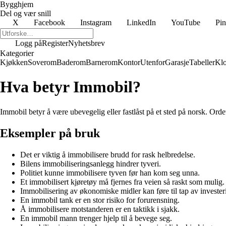
Bygghjem
Del og vær snill
X
Facebook
Instagram
LinkedIn
YouTube
Pin
Logg på
Register
Nyhetsbrev
Kategorier
Kjøkken
Soverom
Baderom
Barnerom
Kontor
Utenfor
Garasje
Tabeller
Klo
Hva betyr Immobil?
Immobil betyr å være ubevegelig eller fastlåst på et sted på norsk. Orde
Eksempler på bruk
Det er viktig å immobilisere brudd for rask helbredelse.
Bilens immobiliseringsanlegg hindrer tyveri.
Politiet kunne immobilisere tyven før han kom seg unna.
Et immobilisert kjøretøy må fjernes fra veien så raskt som mulig.
Immobilisering av økonomiske midler kan føre til tap av invester
En immobil tank er en stor risiko for forurensning.
Å immobilisere motstanderen er en taktikk i sjakk.
En immobil mann trenger hjelp til å bevege seg.