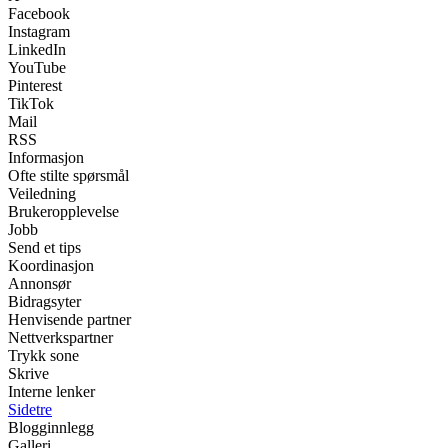
Facebook
Instagram
LinkedIn
YouTube
Pinterest
TikTok
Mail
RSS
Informasjon
Ofte stilte spørsmål
Veiledning
Brukeropplevelse
Jobb
Send et tips
Koordinasjon
Annonsør
Bidragsyter
Henvisende partner
Nettverkspartner
Trykk sone
Skrive
Interne lenker
Sidetre
Blogginnlegg
Galleri