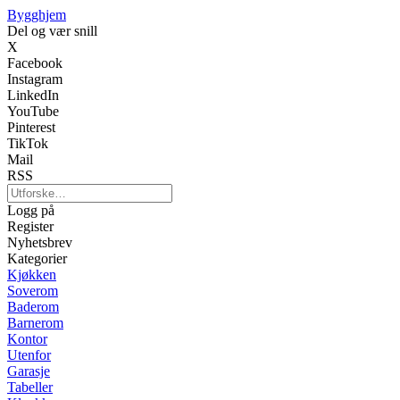
Bygghjem
Del og vær snill
X
Facebook
Instagram
LinkedIn
YouTube
Pinterest
TikTok
Mail
RSS
Logg på
Register
Nyhetsbrev
Kategorier
Kjøkken
Soverom
Baderom
Barnerom
Kontor
Utenfor
Garasje
Tabeller