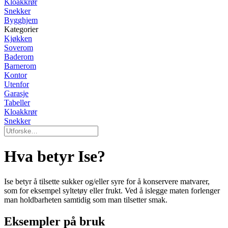
Kloakkrør
Snekker
Bygghjem
Kategorier
Kjøkken
Soverom
Baderom
Barnerom
Kontor
Utenfor
Garasje
Tabeller
Kloakkrør
Snekker
Hva betyr Ise?
Ise betyr å tilsette sukker og/eller syre for å konservere matvarer,
som for eksempel syltetøy eller frukt. Ved å islegge maten forlenger
man holdbarheten samtidig som man tilsetter smak.
Eksempler på bruk