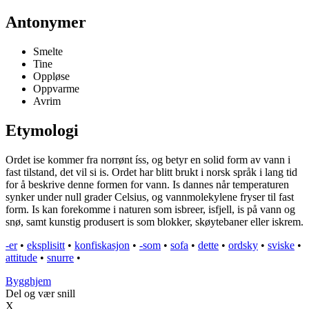
Antonymer
Smelte
Tine
Oppløse
Oppvarme
Avrim
Etymologi
Ordet ise kommer fra norrønt íss, og betyr en solid form av vann i
fast tilstand, det vil si is. Ordet har blitt brukt i norsk språk i lang tid
for å beskrive denne formen for vann. Is dannes når temperaturen
synker under null grader Celsius, og vannmolekylene fryser til fast
form. Is kan forekomme i naturen som isbreer, isfjell, is på vann og
snø, samt kunstig produsert is som blokker, skøytebaner eller iskrem.
-er
•
eksplisitt
•
konfiskasjon
•
-som
•
sofa
•
dette
•
ordsky
•
sviske
•
attitude
•
snurre
•
Bygghjem
Del og vær snill
X