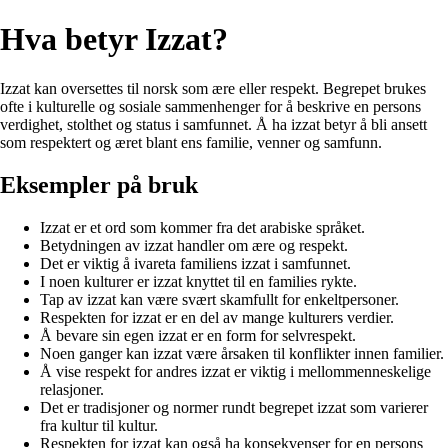
Hva betyr Izzat?
Izzat kan oversettes til norsk som ære eller respekt. Begrepet brukes
ofte i kulturelle og sosiale sammenhenger for å beskrive en persons
verdighet, stolthet og status i samfunnet. Å ha izzat betyr å bli ansett
som respektert og æret blant ens familie, venner og samfunn.
Eksempler på bruk
Izzat er et ord som kommer fra det arabiske språket.
Betydningen av izzat handler om ære og respekt.
Det er viktig å ivareta familiens izzat i samfunnet.
I noen kulturer er izzat knyttet til en families rykte.
Tap av izzat kan være svært skamfullt for enkeltpersoner.
Respekten for izzat er en del av mange kulturers verdier.
Å bevare sin egen izzat er en form for selvrespekt.
Noen ganger kan izzat være årsaken til konflikter innen familier.
Å vise respekt for andres izzat er viktig i mellommenneskelige
relasjoner.
Det er tradisjoner og normer rundt begrepet izzat som varierer
fra kultur til kultur.
Respekten for izzat kan også ha konsekvenser for en persons