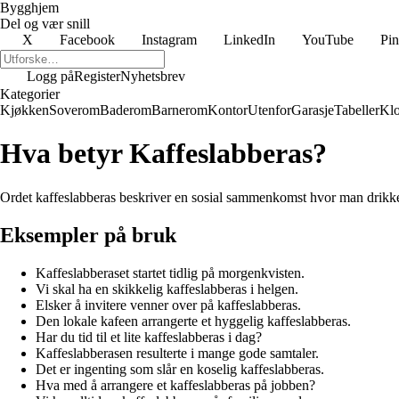
Bygghjem
Del og vær snill
X
Facebook
Instagram
LinkedIn
YouTube
Pin
Logg på
Register
Nyhetsbrev
Kategorier
Kjøkken
Soverom
Baderom
Barnerom
Kontor
Utenfor
Garasje
Tabeller
Klo
Hva betyr Kaffeslabberas?
Ordet kaffeslabberas beskriver en sosial sammenkomst hvor man drikker 
Eksempler på bruk
Kaffeslabberaset startet tidlig på morgenkvisten.
Vi skal ha en skikkelig kaffeslabberas i helgen.
Elsker å invitere venner over på kaffeslabberas.
Den lokale kafeen arrangerte et hyggelig kaffeslabberas.
Har du tid til et lite kaffeslabberas i dag?
Kaffeslabberasen resulterte i mange gode samtaler.
Det er ingenting som slår en koselig kaffeslabberas.
Hva med å arrangere et kaffeslabberas på jobben?