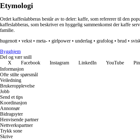
Etymologi
Ordet kaffeslabberas består av to deler: kaffe, som refererer til den 
kaffeslabberas, som beskriver en hyggelig sammenkomst der kaffe servere
familie.
hugenott
•
vekst
•
meta-
•
girlpower
•
underlag
•
grafolog
•
brud
•
svis
Bygghjem
Del og vær snill
X
Facebook
Instagram
LinkedIn
YouTube
Pin
Informasjon
Ofte stilte spørsmål
Veiledning
Brukeropplevelse
Jobb
Send et tips
Koordinasjon
Annonsør
Bidragsyter
Henvisende partner
Nettverkspartner
Trykk sone
Skrive