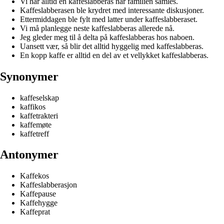
Vi har alltid en kaffeslabberas når familien samles.
Kaffeslabberasen ble krydret med interessante diskusjoner.
Ettermiddagen ble fylt med latter under kaffeslabberaset.
Vi må planlegge neste kaffeslabberas allerede nå.
Jeg gleder meg til å delta på kaffeslabberas hos naboen.
Uansett vær, så blir det alltid hyggelig med kaffeslabberas.
En kopp kaffe er alltid en del av et vellykket kaffeslabberas.
Synonymer
kaffeselskap
kaffikos
kaffetrakteri
kaffemøte
kaffetreff
Antonymer
Kaffekos
Kaffeslabberasjon
Kaffepause
Kaffehygge
Kaffeprat