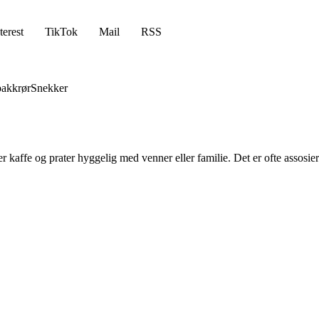
terest
TikTok
Mail
RSS
akkrør
Snekker
kaffe og prater hyggelig med venner eller familie. Det er ofte assosie