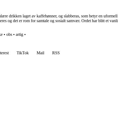
populære drikken laget av kaffebønner, og slabberas, som betyr en ufor
s og det er rom for samtale og sosialt samvær. Ordet har blitt et vanlig
ke
•
obs
•
artig
•
terest
TikTok
Mail
RSS