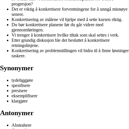
progresjon?
Det er viktig å konkretisere forventningene for å unngå misnøye
senere.
Konkretisering av målene vil hjelpe med å sette kursen riktig.
Du bør konkretisere planene før du går videre med
gjennomføringen.
Vi trenger å konkretisere hvilke tiltak som skal settes i verk.
Etter grundig diskusjon ble det besluttet å konkretisere
retningslinjene.
Konkretisering av problemstillingen vil bidra til å finne løsninger
raskere.
Synonymer
tydeliggjøre
spesifisere
presisere
eksemplifisere
klargjøre
Antonymer
Abstrahere