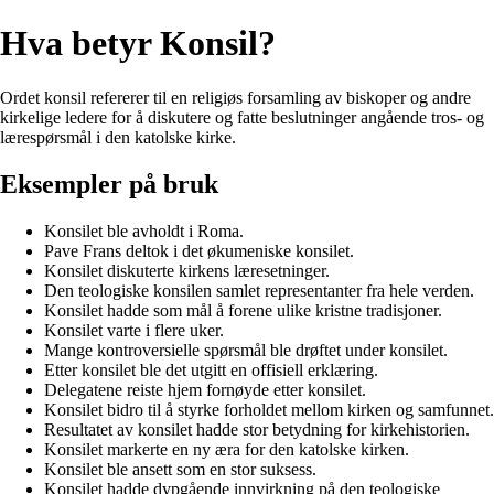
Hva betyr Konsil?
Ordet konsil refererer til en religiøs forsamling av biskoper og andre
kirkelige ledere for å diskutere og fatte beslutninger angående tros- og
lærespørsmål i den katolske kirke.
Eksempler på bruk
Konsilet ble avholdt i Roma.
Pave Frans deltok i det økumeniske konsilet.
Konsilet diskuterte kirkens læresetninger.
Den teologiske konsilen samlet representanter fra hele verden.
Konsilet hadde som mål å forene ulike kristne tradisjoner.
Konsilet varte i flere uker.
Mange kontroversielle spørsmål ble drøftet under konsilet.
Etter konsilet ble det utgitt en offisiell erklæring.
Delegatene reiste hjem fornøyde etter konsilet.
Konsilet bidro til å styrke forholdet mellom kirken og samfunnet.
Resultatet av konsilet hadde stor betydning for kirkehistorien.
Konsilet markerte en ny æra for den katolske kirken.
Konsilet ble ansett som en stor suksess.
Konsilet hadde dypgående innvirkning på den teologiske