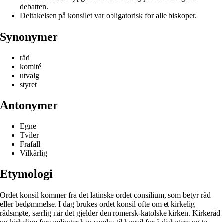
debatten.
Deltakelsen på konsilet var obligatorisk for alle biskoper.
Synonymer
råd
komité
utvalg
styret
Antonymer
Egne
Tviler
Frafall
Vilkårlig
Etymologi
Ordet konsil kommer fra det latinske ordet consilium, som betyr råd
eller bedømmelse. I dag brukes ordet konsil ofte om et kirkelig
rådsmøte, særlig når det gjelder den romersk-katolske kirken. Kirkeråd
og kirkelige forsamlinger kan samles til konsil for å diskutere og ta