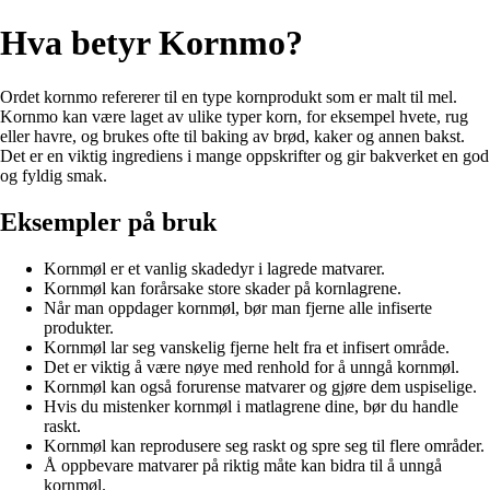
Hva betyr Kornmo?
Ordet kornmo refererer til en type kornprodukt som er malt til mel.
Kornmo kan være laget av ulike typer korn, for eksempel hvete, rug
eller havre, og brukes ofte til baking av brød, kaker og annen bakst.
Det er en viktig ingrediens i mange oppskrifter og gir bakverket en god
og fyldig smak.
Eksempler på bruk
Kornmøl er et vanlig skadedyr i lagrede matvarer.
Kornmøl kan forårsake store skader på kornlagrene.
Når man oppdager kornmøl, bør man fjerne alle infiserte
produkter.
Kornmøl lar seg vanskelig fjerne helt fra et infisert område.
Det er viktig å være nøye med renhold for å unngå kornmøl.
Kornmøl kan også forurense matvarer og gjøre dem uspiselige.
Hvis du mistenker kornmøl i matlagrene dine, bør du handle
raskt.
Kornmøl kan reprodusere seg raskt og spre seg til flere områder.
Å oppbevare matvarer på riktig måte kan bidra til å unngå
kornmøl.