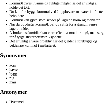
Kornmøl trives i varme og fuktige miljøer, så det er viktig å
holde det tørt.
Du kan forebygge kornmøl ved å oppbevare matvarer i lufttette
beholdere.
Kornmøl kan gjøre store skader på lagrede korn- og melvarer.
Når du oppdager kornmøl, bør du sørge for å grundig rense
lagerområdet.
Å bruke insektmidler kan være effektivt mot kornmøl, men sørg
for å følge sikkerhetsinstruksjonene.
Det er viktig å være proaktiv når det gjelder å forebygge og
bekjempe kornmøl i matlageret.
Synonymer
korn
havre
bygg
rug
mais
Antonymer
Hvetemel