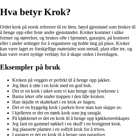
Hva betyr Krok?
Ordet krok på norsk refererer til en liten, bøyd gjenstand som brukes til
å henge opp eller feste andre gjenstander. Kroker kommer i ulike
former og størrelser, og brukes ofte i hjemmet, garasjen, på kontoret
eller i andre settinger for å organisere og holde ting på plass. Kroker
kan være laget av forskjellige materialer som metall, plast eller tre, og
kan være svært nyttige verktøy for å skape orden i hverdagen.
Eksempler på bruk
Kroken på veggen er perfekt til å henge opp jakker.
Jeg liker å sitte i en krok med en god bok.
Det er en krok i taket som vi kan henge opp lysekrone i.
Barna leker ofte under trappen i den lille kroken.
Han skjulte et skattekart i en krok av hagen.
Det er en hyggelig krok i parken hvor man kan slappe av.
I kjelleren er det en mørk krok som jeg unngår.
På kjøkkenet er det en krok til å henge opp kjøkkenredskaper.
Jeg fant en gammel nøkkel i en skuff i en bortgjemt krok.
Jeg plasserte planten i en solfylt krok for å trives.
I gangen er det en krok til å henge opp paraplyer.