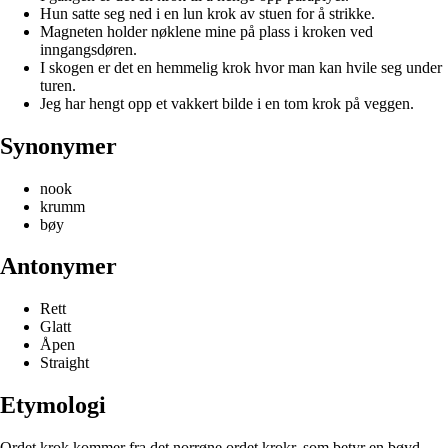
Hun satte seg ned i en lun krok av stuen for å strikke.
Magneten holder nøklene mine på plass i kroken ved
inngangsdøren.
I skogen er det en hemmelig krok hvor man kan hvile seg under
turen.
Jeg har hengt opp et vakkert bilde i en tom krok på veggen.
Synonymer
nook
krumm
bøy
Antonymer
Rett
Glatt
Åpen
Straight
Etymologi
Ordet krok kommer fra det norrøne ordet krokr, som betyr en bøyd