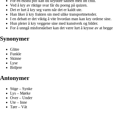
For en ekstra piff kan du kryddre sausen med litt chili.
Ved å kry av riktige svar får du poeng på quizen.
Det er lurt å kry seg varm når det er kaldt ute.
Han liker å kry frakten sin med ulike transportmetoder.
I en debatt er det viktig å vite hvordan man kan kry ordene sine.
Hun pleier å kry veggene sine med kunstverk og bilder.
For å unngå misforståelser kan det være lurt å krysse av at begge 
Synonymer
Glitre
Funkle
Skinne
Lyse
Briljere
Antonymer
Stige – Synke
Lys – Mørke
Over – Under
Ute – Inne
Tørr – Våt