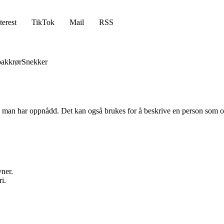
terest
TikTok
Mail
RSS
akkrør
Snekker
va man har oppnådd. Det kan også brukes for å beskrive en person som 
vner.
i.