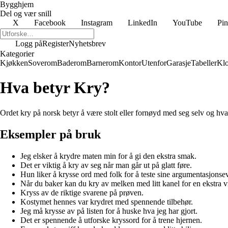
Bygghjem
Del og vær snill
X
Facebook
Instagram
LinkedIn
YouTube
Pin
Logg på
Register
Nyhetsbrev
Kategorier
Kjøkken
Soverom
Baderom
Barnerom
Kontor
Utenfor
Garasje
Tabeller
Klo
Hva betyr Kry?
Ordet kry på norsk betyr å være stolt eller fornøyd med seg selv og h
Eksempler på bruk
Jeg elsker å krydre maten min for å gi den ekstra smak.
Det er viktig å kry av seg når man går ut på glatt føre.
Hun liker å krysse ord med folk for å teste sine argumentasjonse
Når du baker kan du kry av melken med litt kanel for en ekstra vr
Kryss av de riktige svarene på prøven.
Kostymet hennes var krydret med spennende tilbehør.
Jeg må krysse av på listen for å huske hva jeg har gjort.
Det er spennende å utforske kryssord for å trene hjernen.