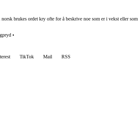
norsk brukes ordet kry ofte for å beskrive noe som er i vekst eller som ø
gpryd
•
terest
TikTok
Mail
RSS