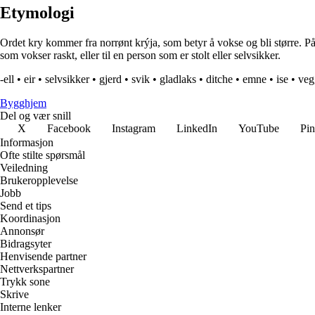
Etymologi
Ordet kry kommer fra norrønt krýja, som betyr å vokse og bli større. På 
som vokser raskt, eller til en person som er stolt eller selvsikker.
-ell
•
eir
•
selvsikker
•
gjerd
•
svik
•
gladlaks
•
ditche
•
emne
•
ise
•
veg
Bygghjem
Del og vær snill
X
Facebook
Instagram
LinkedIn
YouTube
Pin
Informasjon
Ofte stilte spørsmål
Veiledning
Brukeropplevelse
Jobb
Send et tips
Koordinasjon
Annonsør
Bidragsyter
Henvisende partner
Nettverkspartner
Trykk sone
Skrive
Interne lenker