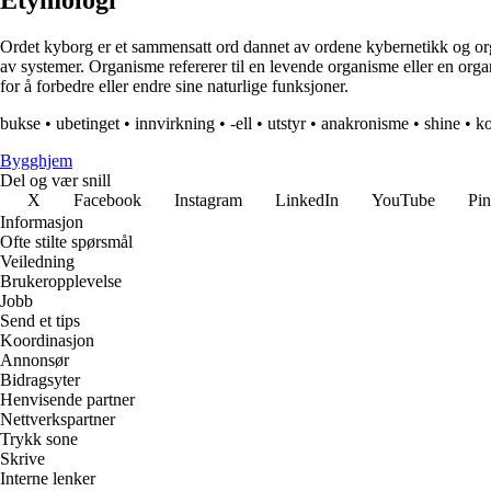
Etymologi
Ordet kyborg er et sammensatt ord dannet av ordene kybernetikk og orga
av systemer. Organisme refererer til en levende organisme eller en or
for å forbedre eller endre sine naturlige funksjoner.
bukse
•
ubetinget
•
innvirkning
•
-ell
•
utstyr
•
anakronisme
•
shine
•
ko
Bygghjem
Del og vær snill
X
Facebook
Instagram
LinkedIn
YouTube
Pin
Informasjon
Ofte stilte spørsmål
Veiledning
Brukeropplevelse
Jobb
Send et tips
Koordinasjon
Annonsør
Bidragsyter
Henvisende partner
Nettverkspartner
Trykk sone
Skrive
Interne lenker