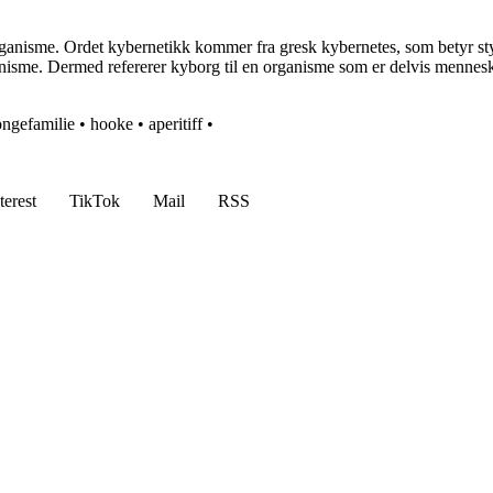
nisme. Ordet kybernetikk kommer fra gresk kybernetes, som betyr styrma
ganisme. Dermed refererer kyborg til en organisme som er delvis menne
ngefamilie
•
hooke
•
aperitiff
•
terest
TikTok
Mail
RSS