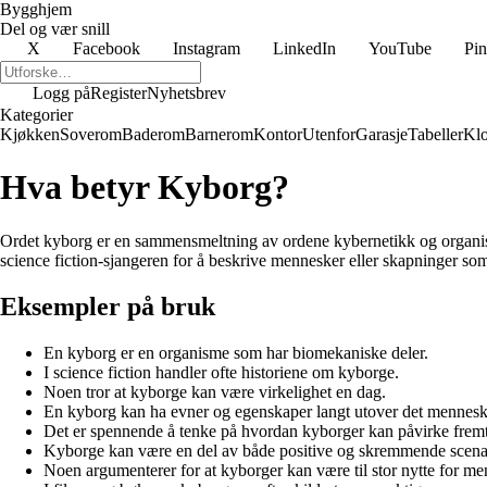
Bygghjem
Del og vær snill
X
Facebook
Instagram
LinkedIn
YouTube
Pin
Logg på
Register
Nyhetsbrev
Kategorier
Kjøkken
Soverom
Baderom
Barnerom
Kontor
Utenfor
Garasje
Tabeller
Klo
Hva betyr Kyborg?
Ordet kyborg er en sammensmeltning av ordene kybernetikk og organis
science fiction-sjangeren for å beskrive mennesker eller skapninger som 
Eksempler på bruk
En kyborg er en organisme som har biomekaniske deler.
I science fiction handler ofte historiene om kyborge.
Noen tror at kyborge kan være virkelighet en dag.
En kyborg kan ha evner og egenskaper langt utover det mennesk
Det er spennende å tenke på hvordan kyborger kan påvirke frem
Kyborge kan være en del av både positive og skremmende scenar
Noen argumenterer for at kyborger kan være til stor nytte for m