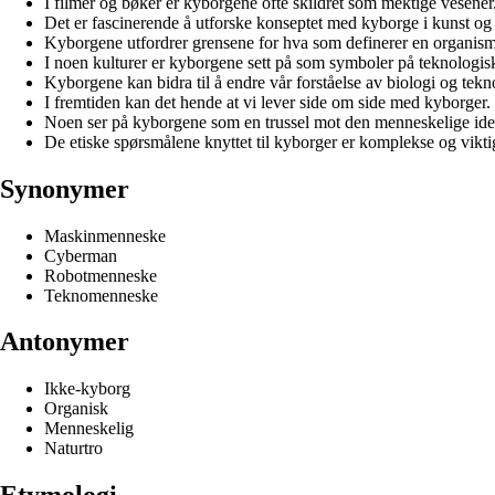
I filmer og bøker er kyborgene ofte skildret som mektige vesener
Det er fascinerende å utforske konseptet med kyborge i kunst og l
Kyborgene utfordrer grensene for hva som definerer en organism
I noen kulturer er kyborgene sett på som symboler på teknologisk
Kyborgene kan bidra til å endre vår forståelse av biologi og tekn
I fremtiden kan det hende at vi lever side om side med kyborger.
Noen ser på kyborgene som en trussel mot den menneskelige iden
De etiske spørsmålene knyttet til kyborger er komplekse og vikti
Synonymer
Maskinmenneske
Cyberman
Robotmenneske
Teknomenneske
Antonymer
Ikke-kyborg
Organisk
Menneskelig
Naturtro