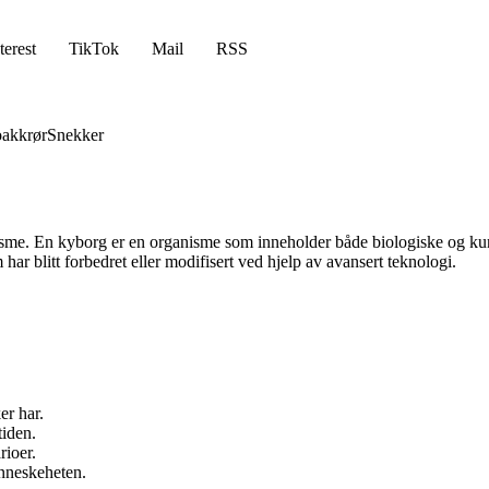
terest
TikTok
Mail
RSS
akkrør
Snekker
me. En kyborg er en organisme som inneholder både biologiske og kuns
har blitt forbedret eller modifisert ved hjelp av avansert teknologi.
er har.
tiden.
ioer.
enneskeheten.