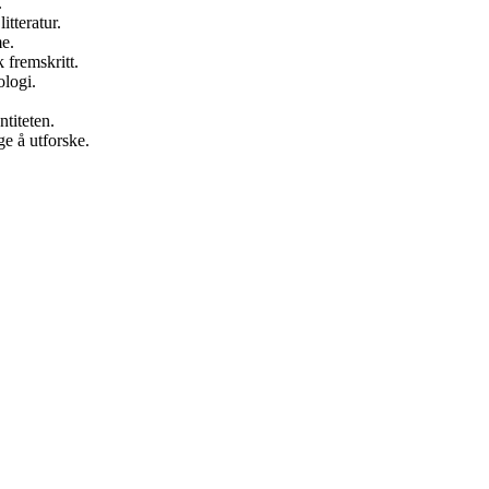
.
itteratur.
e.
 fremskritt.
ologi.
titeten.
ge å utforske.