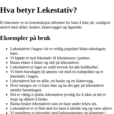
Hva betyr Lekestativ?
Et lekestativ er en konstruksjon utformet for barn å leke på, vanligvis
utstyrt med sklier, husker, klatrevegger og lignende.
Eksempler på bruk
Lekestativet i hagen vår er veldig populært blant nabolagets
barn.
Vi kjøpte et nytt lekestativ til lekeplassen i parken.
Barna elsker å klatre og skli på lekestativet.
Lekestativet er laget av solid treverk for økt holdbarhet.
Vi feiret bursdagen til sønnen vår med en trampoline og et
lekestativ i hagen.
Lekestativet har en sklie, en huske og en klatrevegg.
Hver morgen ser vi barn leke og ha det gøy på lekestativet
utenfor barnehagen.
Det er viktig å sjekke lekestativet jevnlig for å sikre at det er
trygt og sikkert å bruke.
Barna bruker lekestativet som en base under leken sin.
Lekestativet er et flott sted for barn å utfolde seg og være aktive.
Vi installerer et lekestativ med balansestenger og klatrenett i