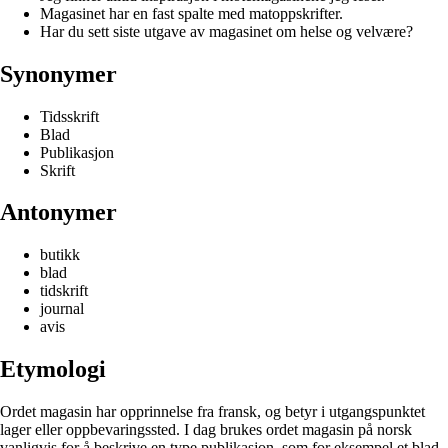
Magasinet har en fast spalte med matoppskrifter.
Har du sett siste utgave av magasinet om helse og velvære?
Synonymer
Tidsskrift
Blad
Publikasjon
Skrift
Antonymer
butikk
blad
tidskrift
journal
avis
Etymologi
Ordet magasin har opprinnelse fra fransk, og betyr i utgangspunktet
lager eller oppbevaringssted. I dag brukes ordet magasin på norsk
vanligvis for å beskrive en type publikasjon, som for eksempel et blad