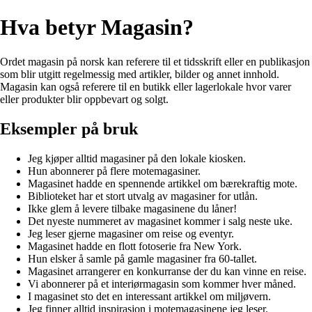
Hva betyr Magasin?
Ordet magasin på norsk kan referere til et tidsskrift eller en publikasjon
som blir utgitt regelmessig med artikler, bilder og annet innhold.
Magasin kan også referere til en butikk eller lagerlokale hvor varer
eller produkter blir oppbevart og solgt.
Eksempler på bruk
Jeg kjøper alltid magasiner på den lokale kiosken.
Hun abonnerer på flere motemagasiner.
Magasinet hadde en spennende artikkel om bærekraftig mote.
Biblioteket har et stort utvalg av magasiner for utlån.
Ikke glem å levere tilbake magasinene du låner!
Det nyeste nummeret av magasinet kommer i salg neste uke.
Jeg leser gjerne magasiner om reise og eventyr.
Magasinet hadde en flott fotoserie fra New York.
Hun elsker å samle på gamle magasiner fra 60-tallet.
Magasinet arrangerer en konkurranse der du kan vinne en reise.
Vi abonnerer på et interiørmagasin som kommer hver måned.
I magasinet sto det en interessant artikkel om miljøvern.
Jeg finner alltid inspirasjon i motemagasinene jeg leser.