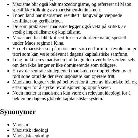
Maoisme blir også kalt maozedongisme, og refererer til Maos
spesifikke tolkning av marxismen-leninismen.
I noen land har maoismen resultert i langvarige væpnede
konflikter og geriljakriger.
De som praktiserer maoisme legger også vekt på kritikk av
vestlig imperialisme og kapitalisme.
Maoismen har blitt kritisert for sin autoritære natur, spesielt
under Maos regime i Kina.
En del marxister ser på maoismen som en form for revolusjonær
teori som kan være relevant i dagens kapitalistiske samfunn.
I dag praktiseres maoismen i ulike grader over hele verden, selv
om den ikke lenger er like dominerende som tidligere.
En av de sentrale strategiene i maoismen er opprettelsen av et
rødt sone-område der revolusjonære kan operere fritt.
Maoismen legger vekt på behovet for å lære av historiske feil og
erfaringer for å styrke revolusjonen og oppnå seier.
Noen mener at maoismen kan være en relevant ideologi for å
bekjempe dagens globale kapitalistiske system.
Synonymer
Maoism
Maoistisk ideologi
Maoistisk tenkning