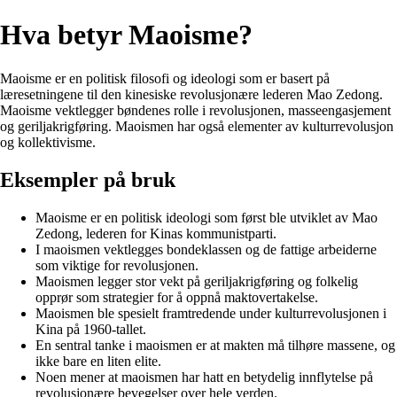
Hva betyr Maoisme?
Maoisme er en politisk filosofi og ideologi som er basert på
læresetningene til den kinesiske revolusjonære lederen Mao Zedong.
Maoisme vektlegger bøndenes rolle i revolusjonen, masseengasjement
og geriljakrigføring. Maoismen har også elementer av kulturrevolusjon
og kollektivisme.
Eksempler på bruk
Maoisme er en politisk ideologi som først ble utviklet av Mao
Zedong, lederen for Kinas kommunistparti.
I maoismen vektlegges bondeklassen og de fattige arbeiderne
som viktige for revolusjonen.
Maoismen legger stor vekt på geriljakrigføring og folkelig
opprør som strategier for å oppnå maktovertakelse.
Maoismen ble spesielt framtredende under kulturrevolusjonen i
Kina på 1960-tallet.
En sentral tanke i maoismen er at makten må tilhøre massene, og
ikke bare en liten elite.
Noen mener at maoismen har hatt en betydelig innflytelse på
revolusjonære bevegelser over hele verden.