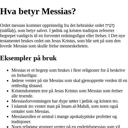
Hva betyr Messias?
Ordet messias kommer opprinnelig fra det hebraiske ordet מָשִׁיחַ
(māšîaḥ), som betyr salvet. I jødisk og kristen tradisjon refererer
begrepet vanligvis til en forventet redningsfigur eller frelser. I Det nye
testamentet brukes ordet om Jesus Kristus, som blir sett på som den
lovede Messias som skulle frelse menneskeheten.
Eksempler på bruk
Messias er et begrep som brukes i flere religioner for å beskrive
en frelserfigur.
Jødene venter på sin Messias som skal gjenopprette verden til en
rettferdig tilstand.
Kristendommen tror på Jesus Kristus som Messias som frelser
alle troende.
Messiasforventningen har dype røtter i jødisk og kristen tro.
I islamsk tro venter man på Imam al-Mahdi, som noen også
omtaler som Messias.
Messiasrollen er sentral i mange apokalyptiske profetier og
tradisjoner.
Noen religiøse grupper venter på en endetidsmessias som vil