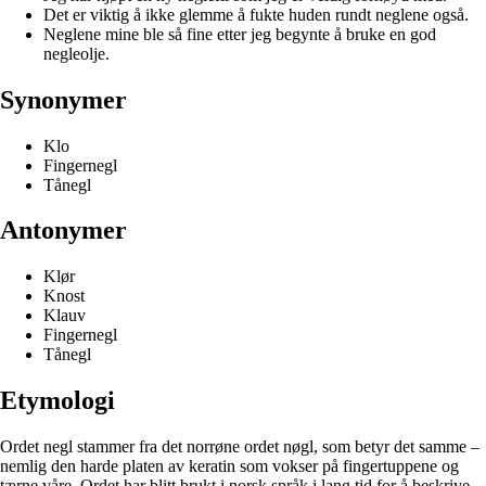
Det er viktig å ikke glemme å fukte huden rundt neglene også.
Neglene mine ble så fine etter jeg begynte å bruke en god
negleolje.
Synonymer
Klo
Fingernegl
Tånegl
Antonymer
Klør
Knost
Klauv
Fingernegl
Tånegl
Etymologi
Ordet negl stammer fra det norrøne ordet nøgl, som betyr det samme –
nemlig den harde platen av keratin som vokser på fingertuppene og
tærne våre. Ordet har blitt brukt i norsk språk i lang tid for å beskrive