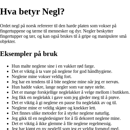
Hva betyr Negl?
Ordet negl på norsk refererer til den harde platen som vokser på
fingertuppene og tærne til mennesker og dyr. Negler beskytter
fingertupper og tær, og kan også brukes til å gripe og manipulere små
objekter.
Eksempler på bruk
Hun malte neglene sine i en vakker rød farge.
Det er viktig å ta vare på neglene for god håndhygiene.
Neglene mine vokser veldig fort.
Jeg har en tendens til å bite neglene mine når jeg er nervøs.
Hun hadde vakre, lange negler som var nøye stelte.
Det er mange forskjellige neglelakker å velge mellom i butikken.
Jeg fikk en neglelakk i gave som jeg gleder meg til å prøve.
Det er viktig å gi neglene en pause fra neglelakk av og til.
Neglene mine er veldig skjøre og knekker lett.
Det finnes ulike metoder for å styrke neglene naturlig.
Jeg gikk til en negledesigner for å få dekorert neglene mine.
Det er viktig å ikke glemme å file neglene regelmessig.
Jeg har kjøpt en ny neglefil som jeg er veldig fornøyd med.