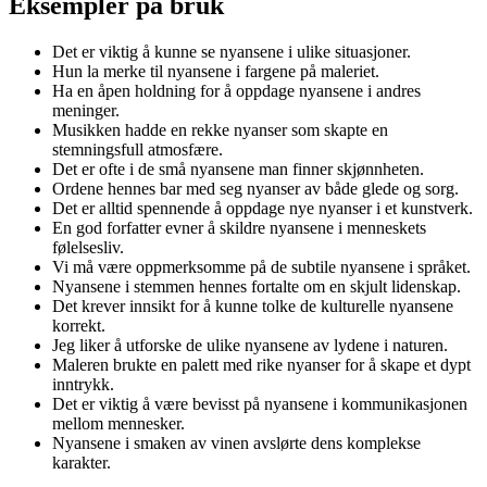
Eksempler på bruk
Det er viktig å kunne se nyansene i ulike situasjoner.
Hun la merke til nyansene i fargene på maleriet.
Ha en åpen holdning for å oppdage nyansene i andres
meninger.
Musikken hadde en rekke nyanser som skapte en
stemningsfull atmosfære.
Det er ofte i de små nyansene man finner skjønnheten.
Ordene hennes bar med seg nyanser av både glede og sorg.
Det er alltid spennende å oppdage nye nyanser i et kunstverk.
En god forfatter evner å skildre nyansene i menneskets
følelsesliv.
Vi må være oppmerksomme på de subtile nyansene i språket.
Nyansene i stemmen hennes fortalte om en skjult lidenskap.
Det krever innsikt for å kunne tolke de kulturelle nyansene
korrekt.
Jeg liker å utforske de ulike nyansene av lydene i naturen.
Maleren brukte en palett med rike nyanser for å skape et dypt
inntrykk.
Det er viktig å være bevisst på nyansene i kommunikasjonen
mellom mennesker.
Nyansene i smaken av vinen avslørte dens komplekse
karakter.