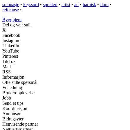
spionasje
•
kryssord
•
sprettert
•
artist
•
ad
•
harnisk
•
flom
•
referanse
•
Bygghjem
Del og vær snill
X
Facebook
Instagram
LinkedIn
YouTube
Pinterest
TikTok
Mail
RSS
Informasjon
Ofte stilte spørsmål
Veiledning
Brukeropplevelse
Jobb
Send et tips
Koordinasjon
Annonsør
Bidragsyter
Henvisende partner
Nettverkspartner