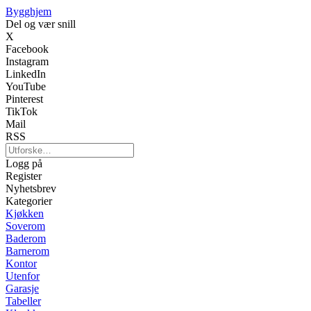
Bygghjem
Del og vær snill
X
Facebook
Instagram
LinkedIn
YouTube
Pinterest
TikTok
Mail
RSS
Logg på
Register
Nyhetsbrev
Kategorier
Kjøkken
Soverom
Baderom
Barnerom
Kontor
Utenfor
Garasje
Tabeller