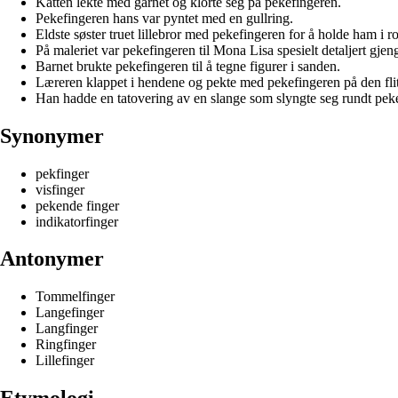
Katten lekte med garnet og klorte seg på pekefingeren.
Pekefingeren hans var pyntet med en gullring.
Eldste søster truet lillebror med pekefingeren for å holde ham i ro
På maleriet var pekefingeren til Mona Lisa spesielt detaljert gjeng
Barnet brukte pekefingeren til å tegne figurer i sanden.
Læreren klappet i hendene og pekte med pekefingeren på den flit
Han hadde en tatovering av en slange som slyngte seg rundt pek
Synonymer
pekfinger
visfinger
pekende finger
indikatorfinger
Antonymer
Tommelfinger
Langefinger
Langfinger
Ringfinger
Lillefinger