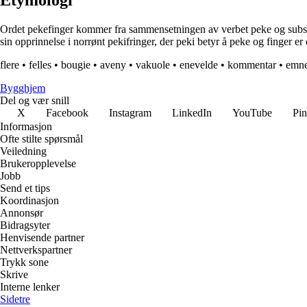
Etymologi
Ordet pekefinger kommer fra sammensetningen av verbet peke og substan
sin opprinnelse i norrønt pekifringer, der peki betyr å peke og finger er
flere
•
felles
•
bougie
•
aveny
•
vakuole
•
enevelde
•
kommentar
•
emn
Bygghjem
Del og vær snill
X
Facebook
Instagram
LinkedIn
YouTube
Pin
Informasjon
Ofte stilte spørsmål
Veiledning
Brukeropplevelse
Jobb
Send et tips
Koordinasjon
Annonsør
Bidragsyter
Henvisende partner
Nettverkspartner
Trykk sone
Skrive
Interne lenker
Sidetre