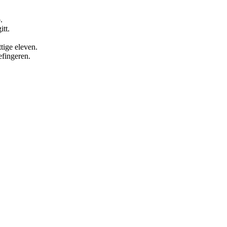
.
itt.
tige eleven.
efingeren.