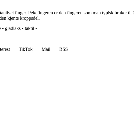
tivet finger. Pekefingeren er den fingeren som man typisk bruker til å
 den kjente kroppsdel.
e
•
gladlaks
•
taktil
•
terest
TikTok
Mail
RSS