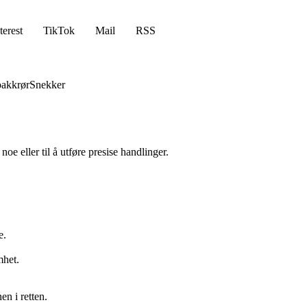
terest
TikTok
Mail
RSS
akkrør
Snekker
oe eller til å utføre presise handlinger.
e.
.
mhet.
n i retten.