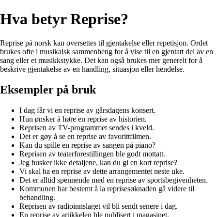
Hva betyr Reprise?
Reprise på norsk kan oversettes til gjentakelse eller repetisjon. Ordet
brukes ofte i musikalsk sammenheng for å vise til en gjentatt del av en
sang eller et musikkstykke. Det kan også brukes mer generelt for å
beskrive gjentakelse av en handling, situasjon eller hendelse.
Eksempler på bruk
I dag får vi en reprise av gårsdagens konsert.
Hun ønsker å høre en reprise av historien.
Reprisen av TV-programmet sendes i kveld.
Det er gøy å se en reprise av favorittfilmen.
Kan du spille en reprise av sangen på piano?
Reprisen av teaterforestillingen ble godt mottatt.
Jeg husker ikke detaljene, kan du gi en kort reprise?
Vi skal ha en reprise av dette arrangementet neste uke.
Det er alltid spennende med en reprise av sportsbegivenheten.
Kommunen har bestemt å la reprisesøknaden gå videre til
behandling.
Reprisen av radioinnslaget vil bli sendt senere i dag.
En reprise av artikkelen ble publisert i magasinet.