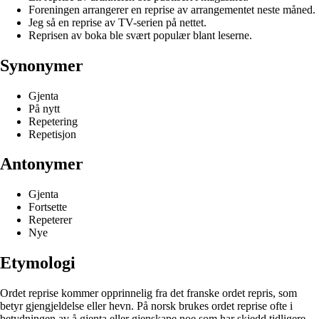
Foreningen arrangerer en reprise av arrangementet neste måned.
Jeg så en reprise av TV-serien på nettet.
Reprisen av boka ble svært populær blant leserne.
Synonymer
Gjenta
På nytt
Repetering
Repetisjon
Antonymer
Gjenta
Fortsette
Repeterer
Nye
Etymologi
Ordet reprise kommer opprinnelig fra det franske ordet repris, som
betyr gjengjeldelse eller hevn. På norsk brukes ordet reprise ofte i
betydningen av å gjenta eller gjenskape noe som har skjedd tidligere,