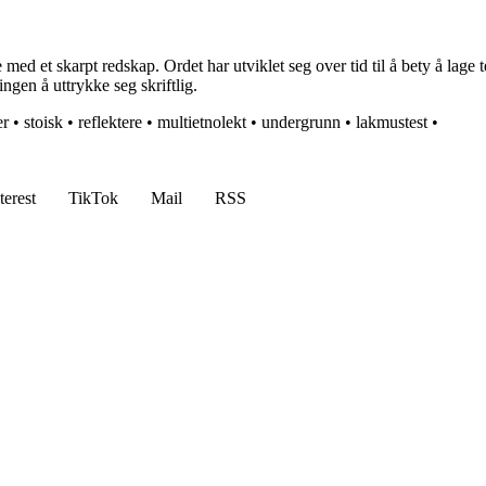
 med et skarpt redskap. Ordet har utviklet seg over tid til å bety å lage
ingen å uttrykke seg skriftlig.
er
•
stoisk
•
reflektere
•
multietnolekt
•
undergrunn
•
lakmustest
•
terest
TikTok
Mail
RSS