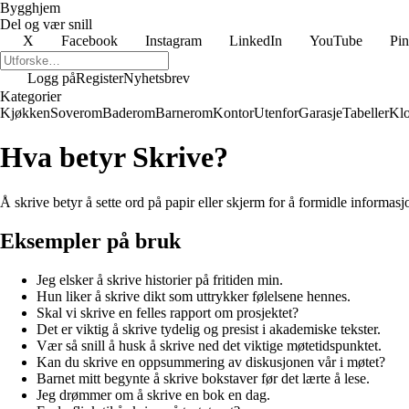
Bygghjem
Del og vær snill
X
Facebook
Instagram
LinkedIn
YouTube
Pin
Logg på
Register
Nyhetsbrev
Kategorier
Kjøkken
Soverom
Baderom
Barnerom
Kontor
Utenfor
Garasje
Tabeller
Klo
Hva betyr Skrive?
Å skrive betyr å sette ord på papir eller skjerm for å formidle informasj
Eksempler på bruk
Jeg elsker å skrive historier på fritiden min.
Hun liker å skrive dikt som uttrykker følelsene hennes.
Skal vi skrive en felles rapport om prosjektet?
Det er viktig å skrive tydelig og presist i akademiske tekster.
Vær så snill å husk å skrive ned det viktige møtetidspunktet.
Kan du skrive en oppsummering av diskusjonen vår i møtet?
Barnet mitt begynte å skrive bokstaver før det lærte å lese.
Jeg drømmer om å skrive en bok en dag.