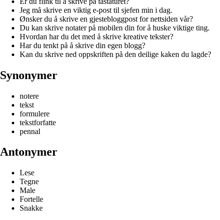
Er du flink til å skrive på tastaturet?
Jeg må skrive en viktig e-post til sjefen min i dag.
Ønsker du å skrive en gjestebloggpost for nettsiden vår?
Du kan skrive notater på mobilen din for å huske viktige ting.
Hvordan har du det med å skrive kreative tekster?
Har du tenkt på å skrive din egen blogg?
Kan du skrive ned oppskriften på den deilige kaken du lagde?
Synonymer
notere
tekst
formulere
tekstforfatte
pennal
Antonymer
Lese
Tegne
Male
Fortelle
Snakke