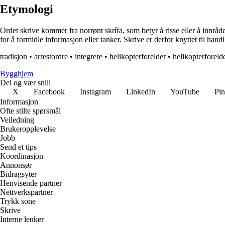
Etymologi
Ordet skrive kommer fra norrønt skrífa, som betyr å risse eller å innråde
for å formidle informasjon eller tanker. Skrive er derfor knyttet til handl
tradisjon
•
arrestordre
•
integrere
•
helikopterforelder
•
helikopterforeld
Bygghjem
Del og vær snill
X
Facebook
Instagram
LinkedIn
YouTube
Pin
Informasjon
Ofte stilte spørsmål
Veiledning
Brukeropplevelse
Jobb
Send et tips
Koordinasjon
Annonsør
Bidragsyter
Henvisende partner
Nettverkspartner
Trykk sone
Skrive
Interne lenker