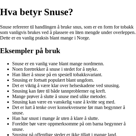
Hva betyr Snuse?
Snuse refererer til handlingen å bruke snus, som er en form for tobakk
som vanligvis brukes ved å plassere en liten mengde under overleppen.
Dette er en vanlig praksis blant mange i Norge.
Eksempler på bruk
Snuse er en vanlig vane blant mange nordmenn.
Noen foretrekker å snuse i stedet for å røyke.
Han liker å snuse på en spesiell tobakksvariant.
Snusing er fortsatt populært blant ungdom.
Det er viktig å være klar over helseskadene ved snusing.
Snusing kan føre til både tannproblemer og kreft.
Mange prøver å slutte å snuse med ulike metoder.
Snusing kan være en vanskelig vane å kvitte seg med.
Det er lurt å tenke over konsekvensene før man begynner å
snuse.
Han har snust i mange år uten å klare å slutte.
Foreldre bør være oppmerksomme på om barna begynner å
snuse.
Snusing på offentlige steder er ikke tillatt i mange land.