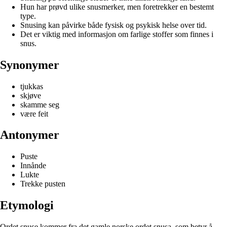
Hun har prøvd ulike snusmerker, men foretrekker en bestemt
type.
Snusing kan påvirke både fysisk og psykisk helse over tid.
Det er viktig med informasjon om farlige stoffer som finnes i
snus.
Synonymer
tjukkas
skjøve
skamme seg
være feit
Antonymer
Puste
Innånde
Lukte
Trekke pusten
Etymologi
Ordet snuse kommer fra det gamle norske ordet snusa, som betyr å