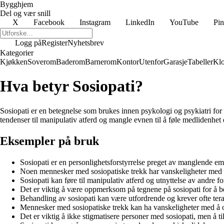
Bygghjem
Del og vær snill
X
Facebook
Instagram
LinkedIn
YouTube
Pin
Logg på
Register
Nyhetsbrev
Kategorier
Kjøkken
Soverom
Baderom
Barnerom
Kontor
Utenfor
Garasje
Tabeller
Klo
Hva betyr Sosiopati?
Sosiopati er en betegnelse som brukes innen psykologi og psykiatri for
tendenser til manipulativ atferd og mangle evnen til å føle medlidenhet e
Eksempler på bruk
Sosiopati er en personlighetsforstyrrelse preget av manglende emp
Noen mennesker med sosiopatiske trekk har vanskeligheter med å 
Sosiopati kan føre til manipulativ atferd og utnyttelse av andre f
Det er viktig å være oppmerksom på tegnene på sosiopati for å be
Behandling av sosiopati kan være utfordrende og krever ofte tera
Mennesker med sosiopatiske trekk kan ha vanskeligheter med å op
Det er viktig å ikke stigmatisere personer med sosiopati, men å til