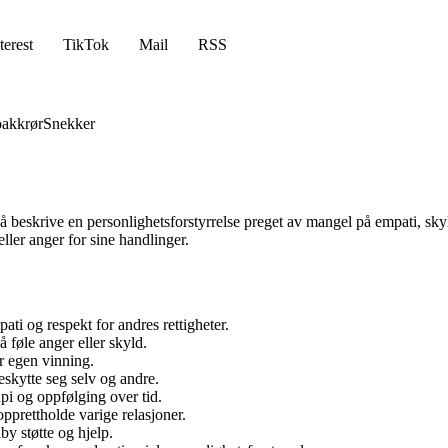
terest
TikTok
Mail
RSS
akkrør
Snekker
 å beskrive en personlighetsforstyrrelse preget av mangel på empati, sk
ller anger for sine handlinger.
ati og respekt for andres rettigheter.
føle anger eller skyld.
or egen vinning.
skytte seg selv og andre.
pi og oppfølging over tid.
prettholde varige relasjoner.
by støtte og hjelp.