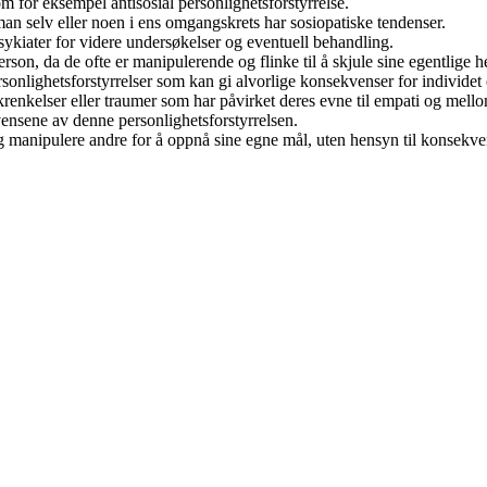
m for eksempel antisosial personlighetsforstyrrelse.
man selv eller noen i ens omgangskrets har sosiopatiske tendenser.
ykiater for videre undersøkelser og eventuell behandling.
rson, da de ofte er manipulerende og flinke til å skjule sine egentlige h
sonlighetsforstyrrelser som kan gi alvorlige konsekvenser for individet
enkelser eller traumer som har påvirket deres evne til empati og mell
kvensene av denne personlighetsforstyrrelsen.
g manipulere andre for å oppnå sine egne mål, uten hensyn til konsekve