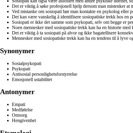
Sosiopati kan også være assosiert med andre psykiske lidelser, so
Det er viktig å søke profesjonell hjelp dersom man mistenker at 
Ved mistanke om sosiopati bør man kontakte en psykolog eller ps
Det kan være vanskelig å identifisere sosiopatiske trekk hos en pe
Sosiopati er ikke det samme som psykopati, selv om begge er per
Noen mennesker med sosiopatiske trekk kan ha en historie med kr
Det er viktig å ta sosiopati på alvor og ikke bagatellisere konse
Mennesker med sosiopatiske trekk kan ha en tendens til å lyve o
Synonymer
Sosialpsykopati
Psykopati
Antisosial personlighetsforstyrrelse
Emosjonell ustabilitet
Antonymer
Empati
Medfølelse
Omsorg
Hengivenhet