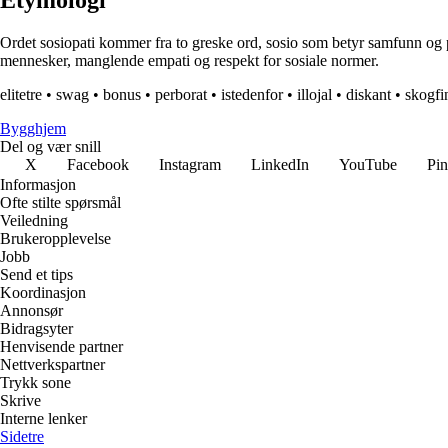
Etymologi
Ordet sosiopati kommer fra to greske ord, sosio som betyr samfunn og pa
mennesker, manglende empati og respekt for sosiale normer.
elitetre
•
swag
•
bonus
•
perborat
•
istedenfor
•
illojal
•
diskant
•
skogfi
Bygghjem
Del og vær snill
X
Facebook
Instagram
LinkedIn
YouTube
Pin
Informasjon
Ofte stilte spørsmål
Veiledning
Brukeropplevelse
Jobb
Send et tips
Koordinasjon
Annonsør
Bidragsyter
Henvisende partner
Nettverkspartner
Trykk sone
Skrive
Interne lenker
Sidetre