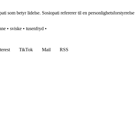
ti som betyr lidelse. Sosiopati refererer til en personlighetsforstyrrel
nne
•
sviske
•
tusenfryd
•
terest
TikTok
Mail
RSS