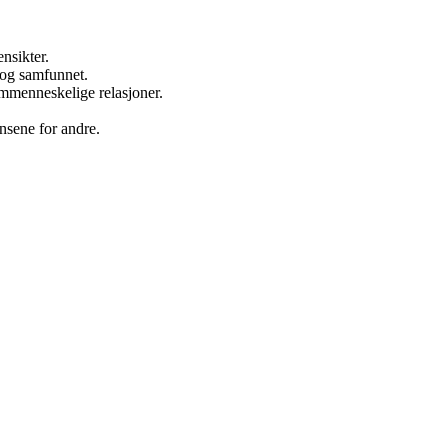
ensikter.
 og samfunnet.
ommenneskelige relasjoner.
nsene for andre.