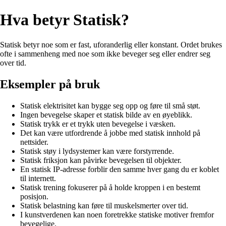
Hva betyr Statisk?
Statisk betyr noe som er fast, uforanderlig eller konstant. Ordet brukes
ofte i sammenheng med noe som ikke beveger seg eller endrer seg
over tid.
Eksempler på bruk
Statisk elektrisitet kan bygge seg opp og føre til små støt.
Ingen bevegelse skaper et statisk bilde av en øyeblikk.
Statisk trykk er et trykk uten bevegelse i væsken.
Det kan være utfordrende å jobbe med statisk innhold på
nettsider.
Statisk støy i lydsystemer kan være forstyrrende.
Statisk friksjon kan påvirke bevegelsen til objekter.
En statisk IP-adresse forblir den samme hver gang du er koblet
til internett.
Statisk trening fokuserer på å holde kroppen i en bestemt
posisjon.
Statisk belastning kan føre til muskelsmerter over tid.
I kunstverdenen kan noen foretrekke statiske motiver fremfor
bevegelige.