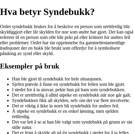
Hva betyr Syndebukk?
Ordet syndebukk brukes for å beskrive en person som urettferdig blir
skyldiggjort eller får skylden for noe som andre har gjort. Det kan også
referere til en person som ofte blir pekt på eller kritisert for andres feil
eller problemer. Ordet har sin opprinnelse fra gammeltestamentlige
tradisjoner der en bukk ble brukt som offerdyr for å symbolisere
påtaking av synd eller skyld.
Eksempler på bruk
Han ble gjort til syndebukk for hele situasjonen.
Sjefen prøvde å finne en syndebukk for feilen som ble gjort.
I stedet for å ta ansvar, pekte hun på ham som syndebukken.
Det er urettferdig å alltid utpeke en syndebukk når noe går galt.
Syndebukken fikk all skylden, selv om det var flere involverte.
Det er viktig å ikke la noen bli syndebukk for andres feil.
Å utpeke en syndebukk er en enkel løsning, men sjelden
rettferdig.
Det var lett å se at han ble valgt som syndebukk på grunn av sin
stille natur.
Det er feigt å skylde alt på én syndebukk i stedet for å ta felles