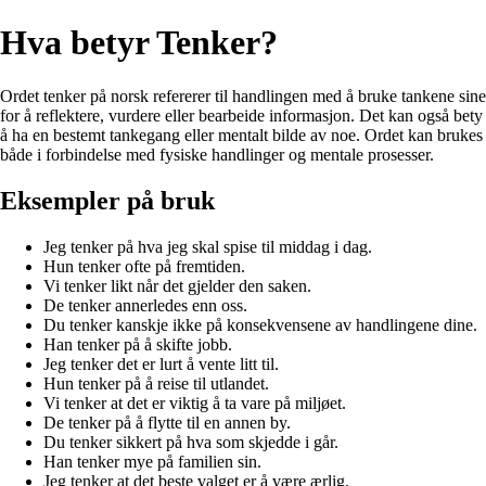
Hva betyr Tenker?
Ordet tenker på norsk refererer til handlingen med å bruke tankene sine
for å reflektere, vurdere eller bearbeide informasjon. Det kan også bety
å ha en bestemt tankegang eller mentalt bilde av noe. Ordet kan brukes
både i forbindelse med fysiske handlinger og mentale prosesser.
Eksempler på bruk
Jeg tenker på hva jeg skal spise til middag i dag.
Hun tenker ofte på fremtiden.
Vi tenker likt når det gjelder den saken.
De tenker annerledes enn oss.
Du tenker kanskje ikke på konsekvensene av handlingene dine.
Han tenker på å skifte jobb.
Jeg tenker det er lurt å vente litt til.
Hun tenker på å reise til utlandet.
Vi tenker at det er viktig å ta vare på miljøet.
De tenker på å flytte til en annen by.
Du tenker sikkert på hva som skjedde i går.
Han tenker mye på familien sin.
Jeg tenker at det beste valget er å være ærlig.