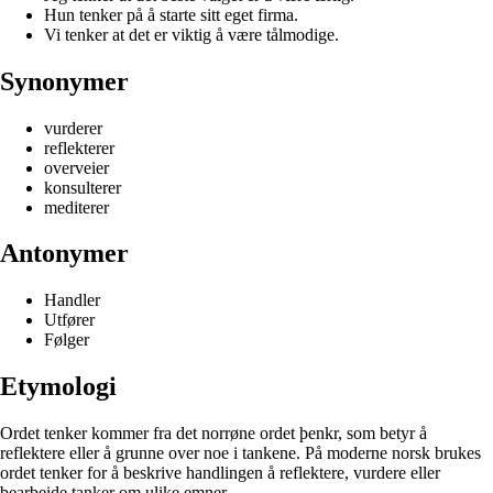
Hun tenker på å starte sitt eget firma.
Vi tenker at det er viktig å være tålmodige.
Synonymer
vurderer
reflekterer
overveier
konsulterer
mediterer
Antonymer
Handler
Utfører
Følger
Etymologi
Ordet tenker kommer fra det norrøne ordet þenkr, som betyr å
reflektere eller å grunne over noe i tankene. På moderne norsk brukes
ordet tenker for å beskrive handlingen å reflektere, vurdere eller
bearbeide tanker om ulike emner.