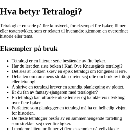
Hva betyr Tetralogi?
Tetralogi er en serie på fire kunstverk, for eksempel fire bøker, filmer
eller teaterstykker, som er relatert til hverandre gjennom en overordnet
historie eller tema.
Eksempler på bruk
Tetralogi er en litterær serie bestående av fire bøker.
Har du lest den siste boken i Karl Ove Knausgårds tetralogi?
Det sies at Tolkien skrev en episk tetralogi om Ringenes Herre.
Debatten om romanens struktur dreier seg ofte om bruk av trilogi
eller tetralogi.
Å skrive en tetralogi krever en grundig planlegging av plottet.
Er du fan av fantasy-sjangeren med tetralogier?
En tetralogi kan utforske ulike temaer og karakterers utvikling
over flere bøker.
Forfattere som planlegger en tetralogi må ha en helhetlig visjon
for historien.
De fleste tetralogier består av en sammenhengende fortelling
som strekker seg over fire bøker.
I moderne litteratur finner vi flere eksempler på vellykkede