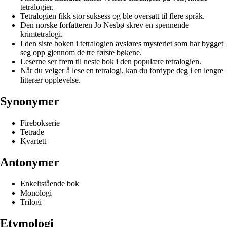
tetralogier.
Tetralogien fikk stor suksess og ble oversatt til flere språk.
Den norske forfatteren Jo Nesbø skrev en spennende
krimtetralogi.
I den siste boken i tetralogien avsløres mysteriet som har bygget
seg opp gjennom de tre første bøkene.
Leserne ser frem til neste bok i den populære tetralogien.
Når du velger å lese en tetralogi, kan du fordype deg i en lengre
litterær opplevelse.
Synonymer
Firebokserie
Tetrade
Kvartett
Antonymer
Enkeltstående bok
Monologi
Trilogi
Etymologi