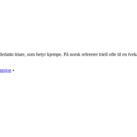
erlatin triare, som betyr kjempe. På norsk refererer triell ofte til en tv
misjon
•