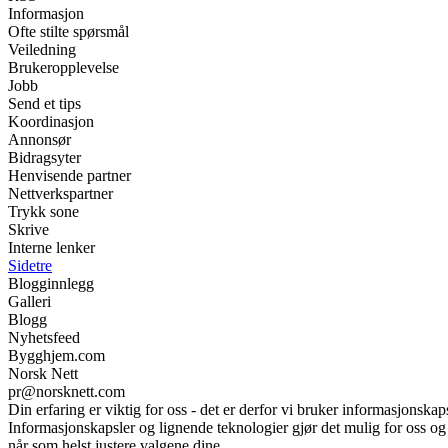
Informasjon
Ofte stilte spørsmål
Veiledning
Brukeropplevelse
Jobb
Send et tips
Koordinasjon
Annonsør
Bidragsyter
Henvisende partner
Nettverkspartner
Trykk sone
Skrive
Interne lenker
Sidetre
Blogginnlegg
Galleri
Blogg
Nyhetsfeed
Bygghjem.com
Norsk Nett
pr@norsknett.com
Din erfaring er viktig for oss - det er derfor vi bruker informasjonskap
Informasjonskapsler og lignende teknologier gjør det mulig for oss og v
når som helst justere valgene dine