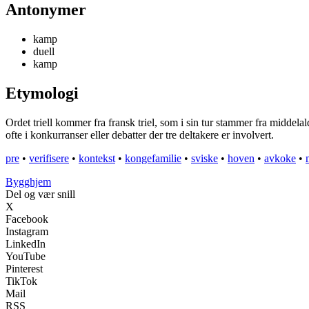
Antonymer
kamp
duell
kamp
Etymologi
Ordet triell kommer fra fransk triel, som i sin tur stammer fra middelald
ofte i konkurranser eller debatter der tre deltakere er involvert.
pre
•
verifisere
•
kontekst
•
kongefamilie
•
sviske
•
hoven
•
avkoke
•
Bygghjem
Del og vær snill
X
Facebook
Instagram
LinkedIn
YouTube
Pinterest
TikTok
Mail
RSS