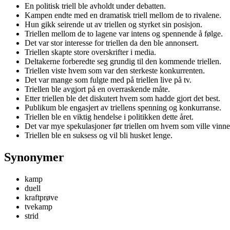
En politisk triell ble avholdt under debatten.
Kampen endte med en dramatisk triell mellom de to rivalene.
Hun gikk seirende ut av triellen og styrket sin posisjon.
Triellen mellom de to lagene var intens og spennende å følge.
Det var stor interesse for triellen da den ble annonsert.
Triellen skapte store overskrifter i media.
Deltakerne forberedte seg grundig til den kommende triellen.
Triellen viste hvem som var den sterkeste konkurrenten.
Det var mange som fulgte med på triellen live på tv.
Triellen ble avgjort på en overraskende måte.
Etter triellen ble det diskutert hvem som hadde gjort det best.
Publikum ble engasjert av triellens spenning og konkurranse.
Triellen ble en viktig hendelse i politikken dette året.
Det var mye spekulasjoner før triellen om hvem som ville vinne
Triellen ble en suksess og vil bli husket lenge.
Synonymer
kamp
duell
kraftprøve
tvekamp
strid