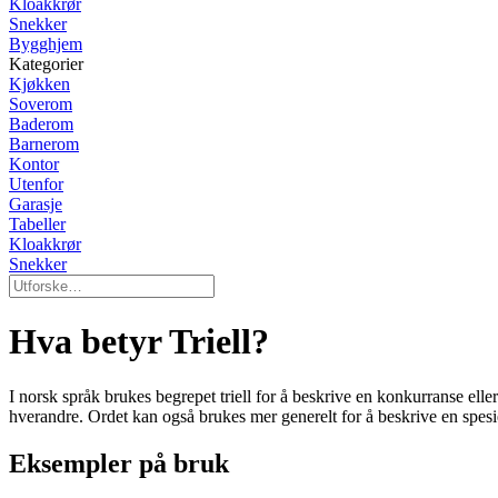
Kloakkrør
Snekker
Bygghjem
Kategorier
Kjøkken
Soverom
Baderom
Barnerom
Kontor
Utenfor
Garasje
Tabeller
Kloakkrør
Snekker
Hva betyr Triell?
I norsk språk brukes begrepet triell for å beskrive en konkurranse ell
hverandre. Ordet kan også brukes mer generelt for å beskrive en spesi
Eksempler på bruk