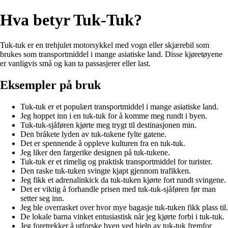
Hva betyr Tuk-Tuk?
Tuk-tuk er en trehjulet motorsykkel med vogn eller skjærebil som
brukes som transportmiddel i mange asiatiske land. Disse kjøretøyene
er vanligvis små og kan ta passasjerer eller last.
Eksempler på bruk
Tuk-tuk er et populært transportmiddel i mange asiatiske land.
Jeg hoppet inn i en tuk-tuk for å komme meg rundt i byen.
Tuk-tuk-sjåføren kjørte meg trygt til destinasjonen min.
Den bråkete lyden av tuk-tukene fylte gatene.
Det er spennende å oppleve kulturen fra en tuk-tuk.
Jeg liker den fargerike designen på tuk-tukene.
Tuk-tuk er et rimelig og praktisk transportmiddel for turister.
Den raske tuk-tuken svingte kjapt gjennom trafikken.
Jeg fikk et adrenalinkick da tuk-tuken kjørte fort rundt svingene.
Det er viktig å forhandle prisen med tuk-tuk-sjåføren før man
setter seg inn.
Jeg ble overrasket over hvor mye bagasje tuk-tuken fikk plass til.
De lokale barna vinket entusiastisk når jeg kjørte forbi i tuk-tuk.
Jeg foretrekker å utforske byen ved hjelp av tuk-tuk fremfor