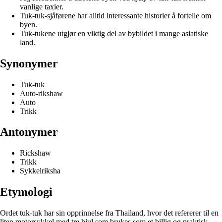
vanlige taxier.
Tuk-tuk-sjåførene har alltid interessante historier å fortelle om
byen.
Tuk-tukene utgjør en viktig del av bybildet i mange asiatiske
land.
Synonymer
Tuk-tuk
Auto-rikshaw
Auto
Trikk
Antonymer
Rickshaw
Trikk
Sykkelriksha
Etymologi
Ordet tuk-tuk har sin opprinnelse fra Thailand, hvor det refererer til en
liten motorsykkel med tre hjul som brukes som et billig og praktisk