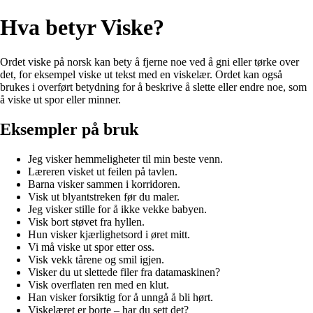
Hva betyr Viske?
Ordet viske på norsk kan bety å fjerne noe ved å gni eller tørke over
det, for eksempel viske ut tekst med en viskelær. Ordet kan også
brukes i overført betydning for å beskrive å slette eller endre noe, som
å viske ut spor eller minner.
Eksempler på bruk
Jeg visker hemmeligheter til min beste venn.
Læreren visket ut feilen på tavlen.
Barna visker sammen i korridoren.
Visk ut blyantstreken før du maler.
Jeg visker stille for å ikke vekke babyen.
Visk bort støvet fra hyllen.
Hun visker kjærlighetsord i øret mitt.
Vi må viske ut spor etter oss.
Visk vekk tårene og smil igjen.
Visker du ut slettede filer fra datamaskinen?
Visk overflaten ren med en klut.
Han visker forsiktig for å unngå å bli hørt.
Viskelæret er borte – har du sett det?