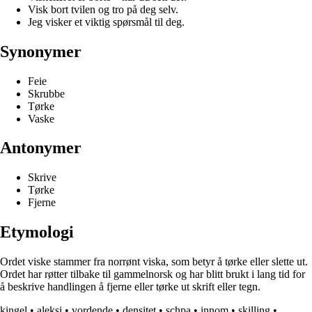
Visk bort tvilen og tro på deg selv.
Jeg visker et viktig spørsmål til deg.
Synonymer
Feie
Skrubbe
Tørke
Vaske
Antonymer
Skrive
Tørke
Fjerne
Etymologi
Ordet viske stammer fra norrønt viska, som betyr å tørke eller slette ut.
Ordet har røtter tilbake til gammelnorsk og har blitt brukt i lang tid for
å beskrive handlingen å fjerne eller tørke ut skrift eller tegn.
kingel
•
aleksi
•
vordende
•
densitet
•
schpa
•
innom
•
skilling
•