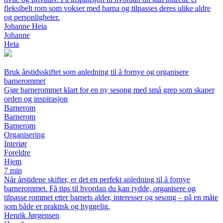
fleksibelt rom som vokser med barna og tilpasses deres ulike aldre
og personligheter.
Johanne Heia
Johanne
Heia
Bruk årstidsskiftet som anledning til å fornye og organisere
barnerommet
Gjør barnerommet klart for en ny sesong med små grep som skaper
orden og inspirasjon
Barnerom
Barnerom
Barnerom
Organisering
Interiør
Foreldre
Hjem
7 min
Når årstidene skifter, er det en perfekt anledning til å fornye
barnerommet. Få tips til hvordan du kan rydde, organisere og
tilpasse rommet etter barnets alder, interesser og sesong – på en måte
som både er praktisk og hyggelig.
Henrik Jørgensen