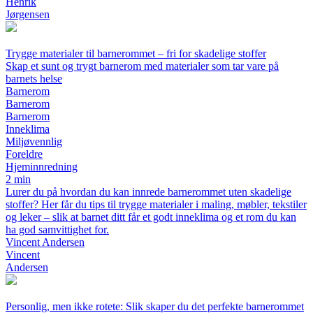
Henrik
Jørgensen
Trygge materialer til barnerommet – fri for skadelige stoffer
Skap et sunt og trygt barnerom med materialer som tar vare på
barnets helse
Barnerom
Barnerom
Barnerom
Inneklima
Miljøvennlig
Foreldre
Hjeminnredning
2 min
Lurer du på hvordan du kan innrede barnerommet uten skadelige
stoffer? Her får du tips til trygge materialer i maling, møbler, tekstiler
og leker – slik at barnet ditt får et godt inneklima og et rom du kan
ha god samvittighet for.
Vincent Andersen
Vincent
Andersen
Personlig, men ikke rotete: Slik skaper du det perfekte barnerommet