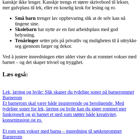
kanskje ikke lenger. Kanskje trengs et større skrivebord til lekser,
mer gulvplass til lek, eller en koselig krok for lesing og ro.
Små barn
trenger lav oppbevaring slik at de selv kan nå
tingene sine.
Skolebarn
har nytte av en fast arbeidsplass med god
belysning.
Tenåringer
setter pris på privatliv og muligheten til å uttrykke
seg gjennom farger og dekor.
Ved å justere innredningen etter alder viser du at rommet vokser med
barnet – og det skaper trivsel og trygghet.
Læs også:
Lek, læring og hvile: Slik skaper du tydelige soner på barnerommet
Barnerom
Et barnerom skal være både inspirerende og beroligende. Med
tydelige soner for lek, læring og hvile kan du gjøre rommet mer
funksjonelt og gi barnet et sted som støtter både kreativitet,
konsentrasjon og ro.
Et rom som vokser med barna – innredning til søskenrommet
Barnerom