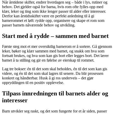
Når årstidene skifter, endrer hverdagen seg – både i lys, rutiner og
behov. Det gjelder også for barna, hvis rom ofte fylles opp med
klær, leker og ting som ikke lenger passer til alder eller interesser.
Derfor kan årstidsskiftet være en perfekt anledning til å gi
barnerommet et løft: rydde opp, organisere og skape et rom som
passer barnets nåværende behov og utvikling.
Start med å rydde – sammen med barnet
Første steg mot et mer oversiktlig barnerom er å sortere. Gå gjennom
leker, bøker og klær sammen med barnet, og snakk om hva som
fortsatt brukes, og hva som kan gis bort eller legges bort. Det lærer
barnet å ta stilling og gir en følelse av eierskap til rommet.
Lag tre bokser: én til det som skal beholdes, én til det som kan gis
videre, og én til det som skal lagres til senere. Da blir prosessen
konkret og håndterbar. Husk å gi ros underveis – det gjør
oppryddingen til en positiv opplevelse.
Tilpass innredningen til barnets alder og
interesser
Barn utvikler seg raskt, og det som fungerte for et år siden, passer