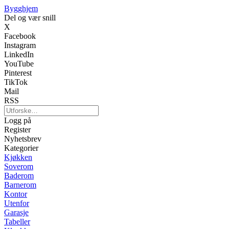
Bygghjem
Del og vær snill
X
Facebook
Instagram
LinkedIn
YouTube
Pinterest
TikTok
Mail
RSS
Logg på
Register
Nyhetsbrev
Kategorier
Kjøkken
Soverom
Baderom
Barnerom
Kontor
Utenfor
Garasje
Tabeller