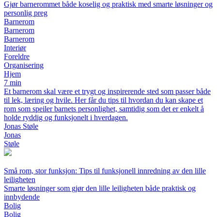
Gjør barnerommet både koselig og praktisk med smarte løsninger og
personlig preg
Barnerom
Barnerom
Barnerom
Interiør
Foreldre
Organisering
Hjem
7 min
Et barnerom skal være et trygt og inspirerende sted som passer både
til lek, læring og hvile. Her får du tips til hvordan du kan skape et
rom som speiler barnets personlighet, samtidig som det er enkelt å
holde ryddig og funksjonelt i hverdagen.
Jonas Støle
Jonas
Støle
Små rom, stor funksjon: Tips til funksjonell innredning av den lille
leiligheten
Smarte løsninger som gjør den lille leiligheten både praktisk og
innbydende
Bolig
Bolig