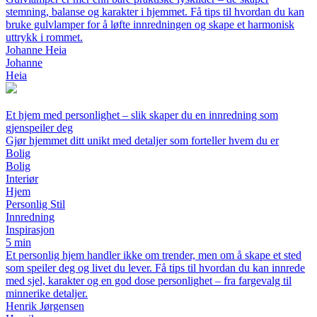
stemning, balanse og karakter i hjemmet. Få tips til hvordan du kan
bruke gulvlamper for å løfte innredningen og skape et harmonisk
uttrykk i rommet.
Johanne Heia
Johanne
Heia
Et hjem med personlighet – slik skaper du en innredning som
gjenspeiler deg
Gjør hjemmet ditt unikt med detaljer som forteller hvem du er
Bolig
Bolig
Interiør
Hjem
Personlig Stil
Innredning
Inspirasjon
5 min
Et personlig hjem handler ikke om trender, men om å skape et sted
som speiler deg og livet du lever. Få tips til hvordan du kan innrede
med sjel, karakter og en god dose personlighet – fra fargevalg til
minnerike detaljer.
Henrik Jørgensen