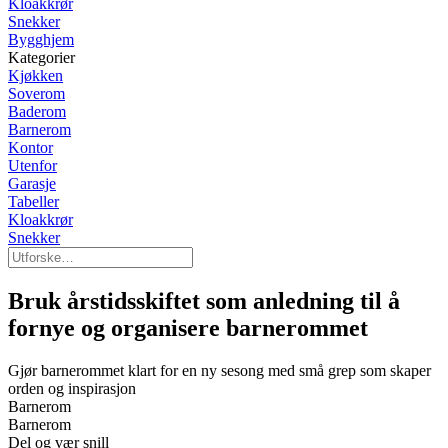
Kloakkrør
Snekker
Bygghjem
Kategorier
Kjøkken
Soverom
Baderom
Barnerom
Kontor
Utenfor
Garasje
Tabeller
Kloakkrør
Snekker
Bruk årstidsskiftet som anledning til å
fornye og organisere barnerommet
Gjør barnerommet klart for en ny sesong med små grep som skaper
orden og inspirasjon
Barnerom
Barnerom
Del og vær snill