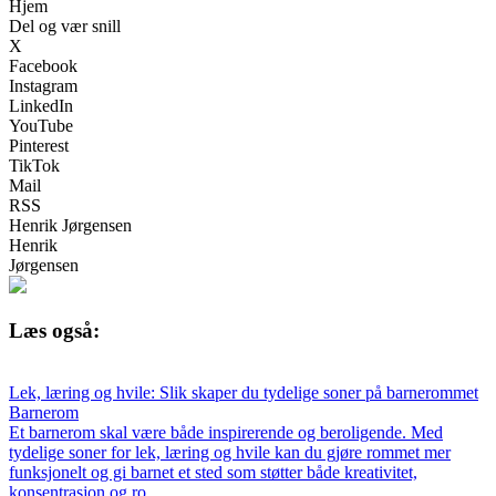
Hjem
Del og vær snill
X
Facebook
Instagram
LinkedIn
YouTube
Pinterest
TikTok
Mail
RSS
Henrik Jørgensen
Henrik
Jørgensen
Læs også:
Lek, læring og hvile: Slik skaper du tydelige soner på barnerommet
Barnerom
Et barnerom skal være både inspirerende og beroligende. Med
tydelige soner for lek, læring og hvile kan du gjøre rommet mer
funksjonelt og gi barnet et sted som støtter både kreativitet,
konsentrasjon og ro.