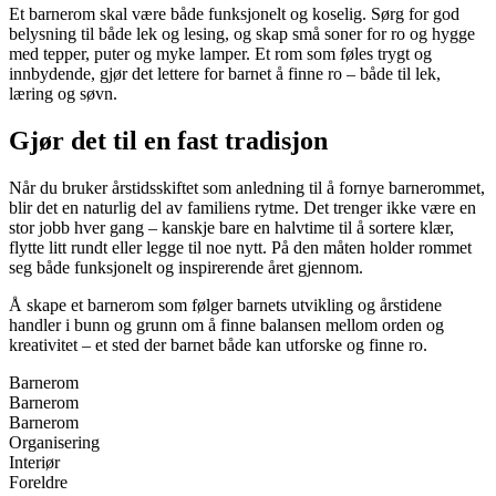
Et barnerom skal være både funksjonelt og koselig. Sørg for god
belysning til både lek og lesing, og skap små soner for ro og hygge
med tepper, puter og myke lamper. Et rom som føles trygt og
innbydende, gjør det lettere for barnet å finne ro – både til lek,
læring og søvn.
Gjør det til en fast tradisjon
Når du bruker årstidsskiftet som anledning til å fornye barnerommet,
blir det en naturlig del av familiens rytme. Det trenger ikke være en
stor jobb hver gang – kanskje bare en halvtime til å sortere klær,
flytte litt rundt eller legge til noe nytt. På den måten holder rommet
seg både funksjonelt og inspirerende året gjennom.
Å skape et barnerom som følger barnets utvikling og årstidene
handler i bunn og grunn om å finne balansen mellom orden og
kreativitet – et sted der barnet både kan utforske og finne ro.
Barnerom
Barnerom
Barnerom
Organisering
Interiør
Foreldre