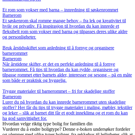
Et rom som vokser med barna – innredning til søskenrommet
Barnerom
Et søskenrom skal romme mange behov – fra lek og kreativitet til
hvile og privatliv. Få inspirasjon til hvordan du kan innrede et
fleksibelt rom som vokser med barna og tilpasses deres ulike aldre
og personligheter.
Bruk årstidsskiftet som anledning til å fornye og organisere
barnerommet
Barnerom
Når årstidene skifter, er det en perfekt anledning til å fornye
barnerommet. Få tips til hvordan du kan rydde, organisere og
tilpasse rommet etter barnets alder, interesser og sesong – på en måte
som både er praktisk og hyggelig.
Trygge materialer til barnerommet – fri for skadelige stoffer
Barnerom
Lurer du på hvordan du kan innrede barnerommet uten skadelige
stoffer? Her får du tips til trygge materialer i maling, møbler, tekstiler
og leker – slik at barnet ditt får et godt inneklima og et rom du kan
ha god samvittighet for.
Hvordan velge riktig type bolig for familien din
Vurderer du å endre boligtype? Denne e-boken undersøker fordeler
og ulemper med ulike typer boliger, fra rekkehus til leiligheter, slik at