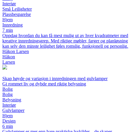
Interiør
Små Leiligheter
Plassbesparelse
Hjem
Innredning
7 min
Oppdag hvordan du kan få mest mulig ut av hver kvadratmeter med
kreative innredningsgrep. Med riktige møbler, farger og planløsning
kan selv den minste leilighet føles romslig, funksjonell og personlig.
Håkon Larsen
Håkon
Larsen
Skap høyde og variasjon i innredningen med gulvlamper
Gi rommet liv og dybde med riktig belysning
Bolig
Bolig
Belysning
Interiør
Gulvlamper
Hjem
Design
6 min
Gulvlamper er mer enn bare praktiske lyskilder – de skaper