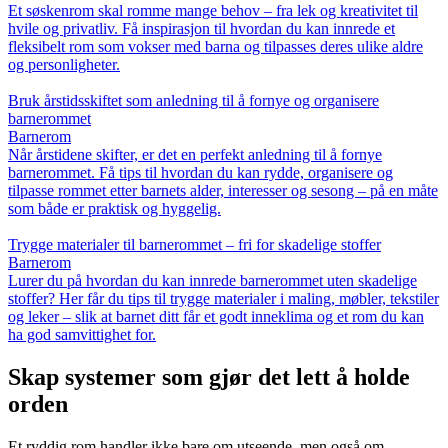
Et søskenrom skal romme mange behov – fra lek og kreativitet til
hvile og privatliv. Få inspirasjon til hvordan du kan innrede et
fleksibelt rom som vokser med barna og tilpasses deres ulike aldre
og personligheter.
Bruk årstidsskiftet som anledning til å fornye og organisere
barnerommet
Barnerom
Når årstidene skifter, er det en perfekt anledning til å fornye
barnerommet. Få tips til hvordan du kan rydde, organisere og
tilpasse rommet etter barnets alder, interesser og sesong – på en måte
som både er praktisk og hyggelig.
Trygge materialer til barnerommet – fri for skadelige stoffer
Barnerom
Lurer du på hvordan du kan innrede barnerommet uten skadelige
stoffer? Her får du tips til trygge materialer i maling, møbler, tekstiler
og leker – slik at barnet ditt får et godt inneklima og et rom du kan
ha god samvittighet for.
Skap systemer som gjør det lett å holde
orden
Et ryddig rom handler ikke bare om utseende, men også om