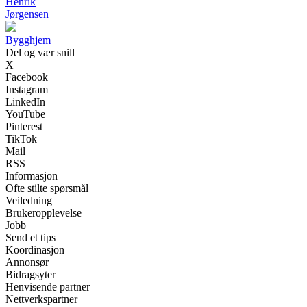
Henrik
Jørgensen
Bygghjem
Del og vær snill
X
Facebook
Instagram
LinkedIn
YouTube
Pinterest
TikTok
Mail
RSS
Informasjon
Ofte stilte spørsmål
Veiledning
Brukeropplevelse
Jobb
Send et tips
Koordinasjon
Annonsør
Bidragsyter
Henvisende partner
Nettverkspartner