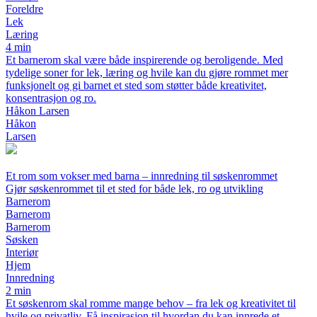
Foreldre
Lek
Læring
4 min
Et barnerom skal være både inspirerende og beroligende. Med
tydelige soner for lek, læring og hvile kan du gjøre rommet mer
funksjonelt og gi barnet et sted som støtter både kreativitet,
konsentrasjon og ro.
Håkon Larsen
Håkon
Larsen
Et rom som vokser med barna – innredning til søskenrommet
Gjør søskenrommet til et sted for både lek, ro og utvikling
Barnerom
Barnerom
Barnerom
Søsken
Interiør
Hjem
Innredning
2 min
Et søskenrom skal romme mange behov – fra lek og kreativitet til
hvile og privatliv. Få inspirasjon til hvordan du kan innrede et