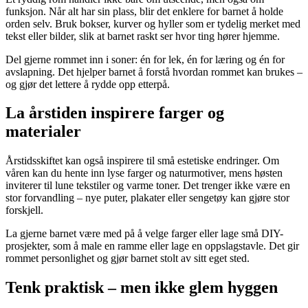
funksjon. Når alt har sin plass, blir det enklere for barnet å holde
orden selv. Bruk bokser, kurver og hyller som er tydelig merket med
tekst eller bilder, slik at barnet raskt ser hvor ting hører hjemme.
Del gjerne rommet inn i soner: én for lek, én for læring og én for
avslapning. Det hjelper barnet å forstå hvordan rommet kan brukes –
og gjør det lettere å rydde opp etterpå.
La årstiden inspirere farger og
materialer
Årstidsskiftet kan også inspirere til små estetiske endringer. Om
våren kan du hente inn lyse farger og naturmotiver, mens høsten
inviterer til lune tekstiler og varme toner. Det trenger ikke være en
stor forvandling – nye puter, plakater eller sengetøy kan gjøre stor
forskjell.
La gjerne barnet være med på å velge farger eller lage små DIY-
prosjekter, som å male en ramme eller lage en oppslagstavle. Det gir
rommet personlighet og gjør barnet stolt av sitt eget sted.
Tenk praktisk – men ikke glem hyggen