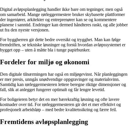
Digital avløpsplanlegging handler ikke bare om tegninger, men også
om samarbeid. Mange rørleggermestere bruker skybaserte plattformer
der ingeniører, arkitekter og entreprenører kan se og kommentere
planene i sanntid. Endringer kan dermed håndteres raskt, og alle jobber
ut fra den nyeste versjonen.
For byggherren gir dette bedre oversikt og trygghet. Man kan følge
fremdriften, se tekniske løsninger og forstå hvordan avløpssystemet er
bygget opp – uten å måtte bla i tunge papirbunker.
Fordeler for miljø og økonomi
Den digitale tilnærmingen har også en miljøgevinst. Når planleggingen
er mer presis, unngås unødvendige oppgravinger og materialsvinn.
Samtidig kan rørleggermesteren lettere beregne riktige dimensjoner og
fall, slik at anlegget fungerer optimalt og får lengre levetid.
For boligeieren betyr det en mer bærekraftig løsning og ofte lavere
kostnader over tid. For rørleggermesteren gir det et mer effektivt og
profesjonelt arbeidsløp – med bedre kvalitetssikring og færre feil.
Fremtidens avløpsplanlegging