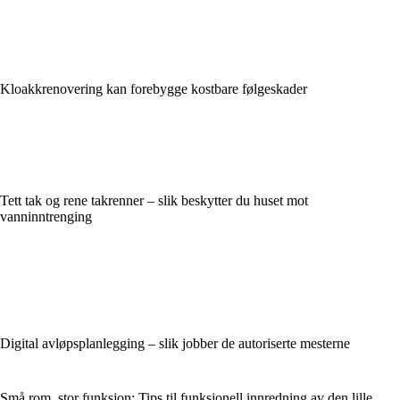
Kloakkrenovering kan forebygge kostbare følgeskader
Tett tak og rene takrenner – slik beskytter du huset mot
vanninntrenging
Digital avløpsplanlegging – slik jobber de autoriserte mesterne
Små rom, stor funksjon: Tips til funksjonell innredning av den lille