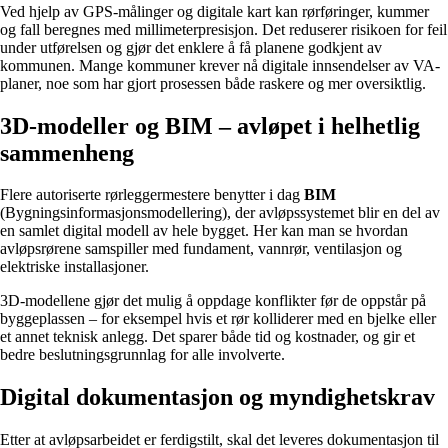
Ved hjelp av GPS-målinger og digitale kart kan rørføringer, kummer
og fall beregnes med millimeterpresisjon. Det reduserer risikoen for feil
under utførelsen og gjør det enklere å få planene godkjent av
kommunen. Mange kommuner krever nå digitale innsendelser av VA-
planer, noe som har gjort prosessen både raskere og mer oversiktlig.
3D-modeller og BIM – avløpet i helhetlig
sammenheng
Flere autoriserte rørleggermestere benytter i dag
BIM
(Bygningsinformasjonsmodellering), der avløpssystemet blir en del av
en samlet digital modell av hele bygget. Her kan man se hvordan
avløpsrørene samspiller med fundament, vannrør, ventilasjon og
elektriske installasjoner.
3D-modellene gjør det mulig å oppdage konflikter før de oppstår på
byggeplassen – for eksempel hvis et rør kolliderer med en bjelke eller
et annet teknisk anlegg. Det sparer både tid og kostnader, og gir et
bedre beslutningsgrunnlag for alle involverte.
Digital dokumentasjon og myndighetskrav
Etter at avløpsarbeidet er ferdigstilt, skal det leveres dokumentasjon til