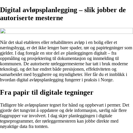
Digital avløpsplanlegging – slik jobber de
autoriserte mesterne
Når det skal etableres eller rehabiliteres avløp i en bolig eller et
næringsbygg, er det ikke lenger bare spader, rør og papirtegninger som
gjelder. I dag foregår en stor del av planleggingen digitalt – fra
oppmåling og prosjektering til dokumentasjon og innmelding til
kommunen. De autoriserte rørleggermesterne har tatt i bruk moderne
teknologi, og det har endret både presisjonen, effektiviteten og
samarbeidet med byggherre og myndigheter. Her får du et innblikk i
hvordan digital avløpsplanlegging fungerer i praksis i Norge.
Fra papir til digitale tegninger
Tidligere ble avløpsplaner tegnet for hånd og oppbevart i permer. Det
gjorde det tungvint å oppdatere og dele informasjon, særlig når flere
faggrupper var involvert. I dag skjer planleggingen i digitale
tegneprogrammer, der rørleggermesteren kan jobbe direkte med
nøyaktige data fra tomten.