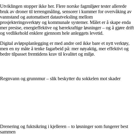
Utviklingen stopper ikke her. Flere norske fagmiljøer tester allerede
bruk av droner til terrengmåling, sensorer i kummer for overvåking av
vannstand og automatisert datautveksling mellom
prosjekteringsverktøy og kommunale systemer. Målet er å skape enda
mer presise, energieffektive og bærekraftige løsninger – og å gjøre drift
og vedlikehold enklere gjennom hele anleggets levetid.
Digital avløpsplanlegging er med andre ord ikke bare et nytt verktøy,
men en ny måte å tenke fagarbeid på: mer nøyaktig, mer effektivt og
bedre tilpasset fremtidens krav til kvalitet og miljø.
Regnvann og grunnmur – slik beskytter du sokkelen mot skader
Drenering og fuktsikring i kjelleren – to løsninger som fungerer best
sammen