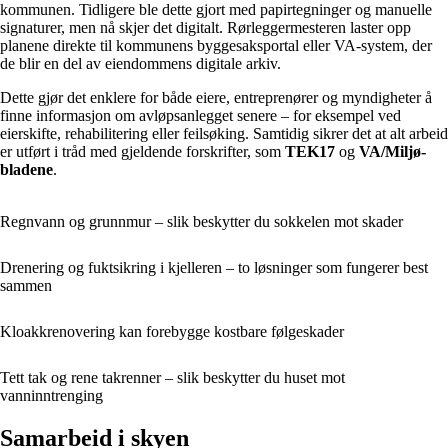
kommunen. Tidligere ble dette gjort med papirtegninger og manuelle
signaturer, men nå skjer det digitalt. Rørleggermesteren laster opp
planene direkte til kommunens byggesaksportal eller VA-system, der
de blir en del av eiendommens digitale arkiv.
Dette gjør det enklere for både eiere, entreprenører og myndigheter å
finne informasjon om avløpsanlegget senere – for eksempel ved
eierskifte, rehabilitering eller feilsøking. Samtidig sikrer det at alt arbeid
er utført i tråd med gjeldende forskrifter, som
TEK17
og
VA/Miljø-
bladene
.
Regnvann og grunnmur – slik beskytter du sokkelen mot skader
Drenering og fuktsikring i kjelleren – to løsninger som fungerer best
sammen
Kloakkrenovering kan forebygge kostbare følgeskader
Tett tak og rene takrenner – slik beskytter du huset mot
vanninntrenging
Samarbeid i skyen