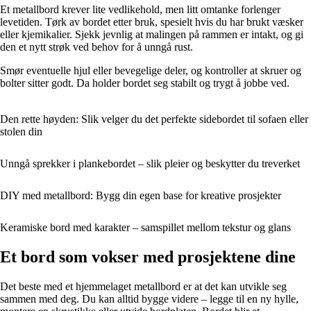
Et metallbord krever lite vedlikehold, men litt omtanke forlenger
levetiden. Tørk av bordet etter bruk, spesielt hvis du har brukt væsker
eller kjemikalier. Sjekk jevnlig at malingen på rammen er intakt, og gi
den et nytt strøk ved behov for å unngå rust.
Smør eventuelle hjul eller bevegelige deler, og kontroller at skruer og
bolter sitter godt. Da holder bordet seg stabilt og trygt å jobbe ved.
Den rette høyden: Slik velger du det perfekte sidebordet til sofaen eller
stolen din
Unngå sprekker i plankebordet – slik pleier og beskytter du treverket
DIY med metallbord: Bygg din egen base for kreative prosjekter
Keramiske bord med karakter – samspillet mellom tekstur og glans
Et bord som vokser med prosjektene dine
Det beste med et hjemmelaget metallbord er at det kan utvikle seg
sammen med deg. Du kan alltid bygge videre – legge til en ny hylle,