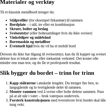
Materialer og verktøy
Til et klassisk metallbord trenger du:
Stålprofiler
(for eksempel firkantrør) til rammen
Bordplate
– i stål, tre eller en kombinasjon
Skruer, bolter og beslag
Sveiseutstyr
(eller boltesamlinger hvis du ikke sveiser)
Vinkelsliper og målebånd
Boremaskin og metallbor
Eventuelt hjul
hvis du vil ha et mobilt bord
Dersom du ikke har tilgang til sveiseutstyr, kan du få kappet og sveiset
delene hos et lokalt smie- eller mekanisk verksted. Det koster ofte
mindre enn man tror, og du får et profesjonelt resultat.
Slik bygger du bordet – trinn for trinn
Kapp stålrørene
i ønskede lengder. Du trenger fire ben, to
langsgående og to tverrgående deler til rammen.
Monter rammen
ved å sveise eller bolte delene sammen. Pass
på at alt står i vater – bruk vaterpass underveis.
Forsterk konstruksjonen
med tverrstivere hvis bordet skal tåle
tung vekt.