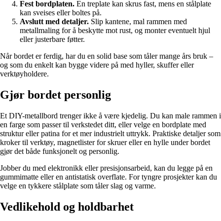
Fest bordplaten.
En treplate kan skrus fast, mens en stålplate
kan sveises eller boltes på.
Avslutt med detaljer.
Slip kantene, mal rammen med
metallmaling for å beskytte mot rust, og monter eventuelt hjul
eller justerbare føtter.
Når bordet er ferdig, har du en solid base som tåler mange års bruk –
og som du enkelt kan bygge videre på med hyller, skuffer eller
verktøyholdere.
Gjør bordet personlig
Et DIY-metallbord trenger ikke å være kjedelig. Du kan male rammen i
en farge som passer til verkstedet ditt, eller velge en bordplate med
struktur eller patina for et mer industrielt uttrykk. Praktiske detaljer som
kroker til verktøy, magnetlister for skruer eller en hylle under bordet
gjør det både funksjonelt og personlig.
Jobber du med elektronikk eller presisjonsarbeid, kan du legge på en
gummimatte eller en antistatisk overflate. For tyngre prosjekter kan du
velge en tykkere stålplate som tåler slag og varme.
Vedlikehold og holdbarhet