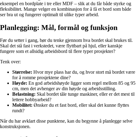
eksempel en bordplate i tre eller MDF – slik at du får både styrke og
fleksibilitet. Mange velger en kombinasjon for å få et bord som både
ser bra ut og fungerer optimalt til ulike typer arbeid.
Planlegging: Mål, formål og funksjon
Før du setter i gang, bør du tenke gjennom hva bordet skal brukes til.
Skal det stå fast i verkstedet, være flyttbart på hjul, eller kanskje
fungere som et allsidig arbeidsbord til flere typer prosjekter?
Tenk over:
Størrelse:
Hvor mye plass har du, og hvor stort må bordet være
for å romme prosjektene dine?
Høyde:
En god arbeidshøyde ligger som regel mellom 85 og 95
cm, men det avhenger av din høyde og arbeidsstilling.
Belastning:
Skal bordet tåle tunge maskiner, eller er det mest til
lettere hobbyarbeid?
Mobilitet:
Ønsker du et fast bord, eller skal det kunne flyttes
rundt?
Når du har avklart disse punktene, kan du begynne å planlegge selve
konstruksjonen.