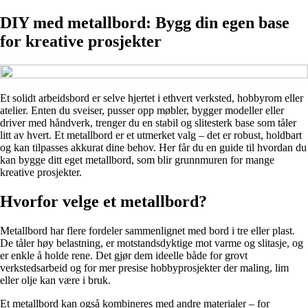
DIY med metallbord: Bygg din egen base
for kreative prosjekter
Et solidt arbeidsbord er selve hjertet i ethvert verksted, hobbyrom eller
atelier. Enten du sveiser, pusser opp møbler, bygger modeller eller
driver med håndverk, trenger du en stabil og slitesterk base som tåler
litt av hvert. Et metallbord er et utmerket valg – det er robust, holdbart
og kan tilpasses akkurat dine behov. Her får du en guide til hvordan du
kan bygge ditt eget metallbord, som blir grunnmuren for mange
kreative prosjekter.
Hvorfor velge et metallbord?
Metallbord har flere fordeler sammenlignet med bord i tre eller plast.
De tåler høy belastning, er motstandsdyktige mot varme og slitasje, og
er enkle å holde rene. Det gjør dem ideelle både for grovt
verkstedsarbeid og for mer presise hobbyprosjekter der maling, lim
eller olje kan være i bruk.
Et metallbord kan også kombineres med andre materialer – for