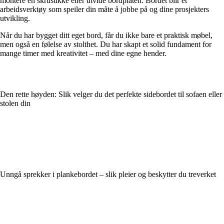
montere en skrustikke eller utvide bordplaten. Bordet blir et
arbeidsverktøy som speiler din måte å jobbe på og dine prosjekters
utvikling.
Når du har bygget ditt eget bord, får du ikke bare et praktisk møbel,
men også en følelse av stolthet. Du har skapt et solid fundament for
mange timer med kreativitet – med dine egne hender.
Den rette høyden: Slik velger du det perfekte sidebordet til sofaen eller
stolen din
Unngå sprekker i plankebordet – slik pleier og beskytter du treverket