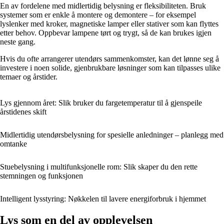
En av fordelene med midlertidig belysning er fleksibiliteten. Bruk
systemer som er enkle å montere og demontere – for eksempel
lyslenker med kroker, magnetiske lamper eller stativer som kan flyttes
etter behov. Oppbevar lampene tørt og trygt, så de kan brukes igjen
neste gang.
Hvis du ofte arrangerer utendørs sammenkomster, kan det lønne seg å
investere i noen solide, gjenbrukbare løsninger som kan tilpasses ulike
temaer og årstider.
Lys gjennom året: Slik bruker du fargetemperatur til å gjenspeile
årstidenes skift
Midlertidig utendørsbelysning for spesielle anledninger – planlegg med
omtanke
Stuebelysning i multifunksjonelle rom: Slik skaper du den rette
stemningen og funksjonen
Intelligent lysstyring: Nøkkelen til lavere energiforbruk i hjemmet
Lys som en del av opplevelsen