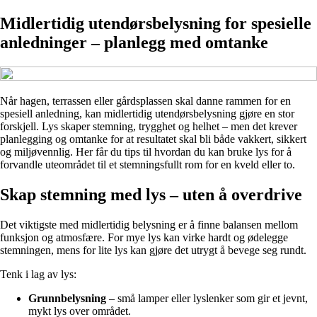
Midlertidig utendørsbelysning for spesielle
anledninger – planlegg med omtanke
Når hagen, terrassen eller gårdsplassen skal danne rammen for en
spesiell anledning, kan midlertidig utendørsbelysning gjøre en stor
forskjell. Lys skaper stemning, trygghet og helhet – men det krever
planlegging og omtanke for at resultatet skal bli både vakkert, sikkert
og miljøvennlig. Her får du tips til hvordan du kan bruke lys for å
forvandle uteområdet til et stemningsfullt rom for en kveld eller to.
Skap stemning med lys – uten å overdrive
Det viktigste med midlertidig belysning er å finne balansen mellom
funksjon og atmosfære. For mye lys kan virke hardt og ødelegge
stemningen, mens for lite lys kan gjøre det utrygt å bevege seg rundt.
Tenk i lag av lys:
Grunnbelysning
– små lamper eller lyslenker som gir et jevnt,
mykt lys over området.