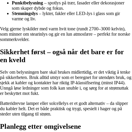
Punktbelysning
– spotlys på trær, fasader eller dekorasjoner
som skaper dybde og fokus.
Stemningslys
– lykter, fakler eller LED-lys i glass som gir
varme og liv.
Velg gjerne lyskilder med varm hvit tone (rundt 2700–3000 kelvin),
som minner om stearinlys og gir en lun atmosfære – perfekt for norske
sommerkvelder.
Sikkerhet først – også når det bare er for
en kveld
Selv om belysningen bare skal brukes midlertidig, er det viktig å tenke
på sikkerheten. Bruk alltid utstyr som er beregnet for utendørs bruk, og
sjekk at kabler og kontakter har riktig IP-klassifisering (minst IP44).
Unngå løse ledninger som folk kan snuble i, og sørg for at strømuttak
er beskyttet mot fukt.
Batteridrevne lamper eller solcellelys er et godt alternativ – da slipper
du kabler helt. Det er både praktisk og trygt, spesielt i hager og på
steder uten tilgang til strøm.
Planlegg etter omgivelsene