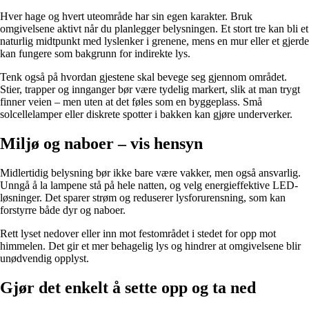
Hver hage og hvert uteområde har sin egen karakter. Bruk
omgivelsene aktivt når du planlegger belysningen. Et stort tre kan bli et
naturlig midtpunkt med lyslenker i grenene, mens en mur eller et gjerde
kan fungere som bakgrunn for indirekte lys.
Tenk også på hvordan gjestene skal bevege seg gjennom området.
Stier, trapper og innganger bør være tydelig markert, slik at man trygt
finner veien – men uten at det føles som en byggeplass. Små
solcellelamper eller diskrete spotter i bakken kan gjøre underverker.
Miljø og naboer – vis hensyn
Midlertidig belysning bør ikke bare være vakker, men også ansvarlig.
Unngå å la lampene stå på hele natten, og velg energieffektive LED-
løsninger. Det sparer strøm og reduserer lysforurensning, som kan
forstyrre både dyr og naboer.
Rett lyset nedover eller inn mot festområdet i stedet for opp mot
himmelen. Det gir et mer behagelig lys og hindrer at omgivelsene blir
unødvendig opplyst.
Gjør det enkelt å sette opp og ta ned